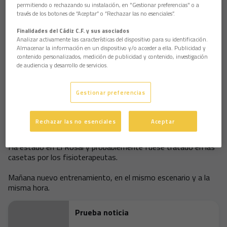
campo viejo de cesped.
permitiendo o rechazando su instalación, en "Gestionar preferencias" o a
través de los botones de “Aceptar” o “Rechazar las no esenciales”.
Las formaciones en el partidillo fueron las siguientes:
Finalidades del Cádiz C.F. y sus asociados
Analizar activamente las características del dispositivo para su identificación.
Equipo 1. Armando, Bertrán, Paz, Berizzo, Silva, Suárez,
Almacenar la información en un dispositivo y/o acceder a ella. Publicidad y
Benjamín, Enrique, Sesma, Pavoni y Nenad.
contenido personalizados, medición de publicidad y contenido, investigación
de audiencia y desarrollo de servicios.
Equipo 2. Navas, Varela, De la Cuesta, De Quintana, Raúl
López, Bezares, Fleurquin, Estoyanoff, Ania, Manolo Pérez y
Gestionar preferencias
Oli.
El portero argentino Limia se colocó en la portería del filial.
Rechazar las no esenciales
Aceptar
El “Cacique” Medina, que se retiraba en la sesión de ayer con
un problema en el sóleo del pie derecho, no ha entrenado hoy.
Ha estado en El Rosal y probablemente fuese tratado en las
casetas por los fisioterapeutas.
Mañana nuevo entrenamiento, en el mismo escenario y a la
misma hora.
Prueba noticia