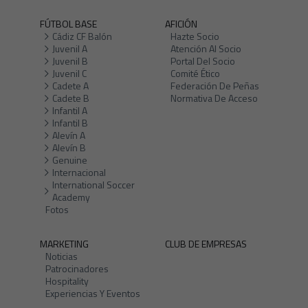
FÚTBOL BASE
AFICIÓN
Cádiz CF Balón
Hazte Socio
Juvenil A
Atención Al Socio
Juvenil B
Portal Del Socio
Juvenil C
Comité Ético
Cadete A
Federación De Peñas
Cadete B
Normativa De Acceso
Infantil A
Infantil B
Alevín A
Alevín B
Genuine
Internacional
International Soccer
Academy
Fotos
MARKETING
CLUB DE EMPRESAS
Noticias
Patrocinadores
Hospitality
Experiencias Y Eventos