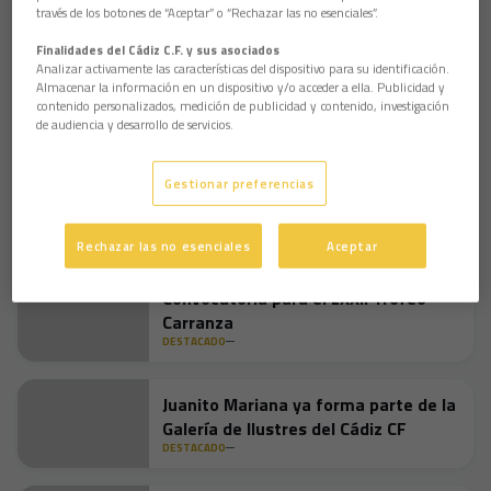
dado”.
través de los botones de “Aceptar” o “Rechazar las no esenciales”.
Por otro lado, David Navarro, teniente de alcalde del
Finalidades del Cádiz C.F. y sus asociados
Ayuntamiento de Cádiz, destacó que “si pudiéramos,
Analizar activamente las características del dispositivo para su identificación.
nombraríamos a la afición patrimonio inmaterial de la
Almacenar la información en un dispositivo y/o acceder a ella. Publicidad y
humanidad porque no hay ninguna afición más especial que la
contenido personalizados, medición de publicidad y contenido, investigación
de audiencia y desarrollo de servicios.
nuestra”.
Finalmente, Lourdes Acosta, directora de la emisora, afirmó
Gestionar preferencias
que “es un premio realmente bonito, porque premia el
compromiso y el esfuerzo de un jugador a través de los
propios oyentes”.
Rechazar las no esenciales
Aceptar
Convocatoria para el LXXII Trofeo
Carranza
DESTACADO
Juanito Mariana ya forma parte de la
Galería de Ilustres del Cádiz CF
DESTACADO