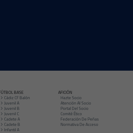
FÚTBOL BASE
AFICIÓN
Cádiz CF Balón
Hazte Socio
Juvenil A
Atención Al Socio
Juvenil B
Portal Del Socio
Juvenil C
Comité Ético
Cadete A
Federación De Peñas
Cadete B
Normativa De Acceso
Infantil A