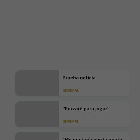
Prueba noticia
GENERAL
''Forzaré para jugar''
GENERAL
"Me gustaría que la gente