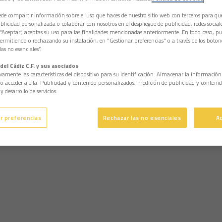
e compartir información sobre el uso que haces de nuestro sitio web con terceros para q
licidad personalizada o colaborar con nosotros en el despliegue de publicidad, redes sociales
 “Aceptar”, aceptas su uso para las finalidades mencionadas anteriormente. En todo caso, pu
permitiendo o rechazando su instalación, en "Gestionar preferencias" o a través de los boton
as no esenciales”.
del Cádiz C.F. y sus asociados
vamente las características del dispositivo para su identificación. Almacenar la informació
/o acceder a ella. Publicidad y contenido personalizados, medición de publicidad y contenid
y desarrollo de servicios.
r preferencias
Rechazar las no esenciales
A