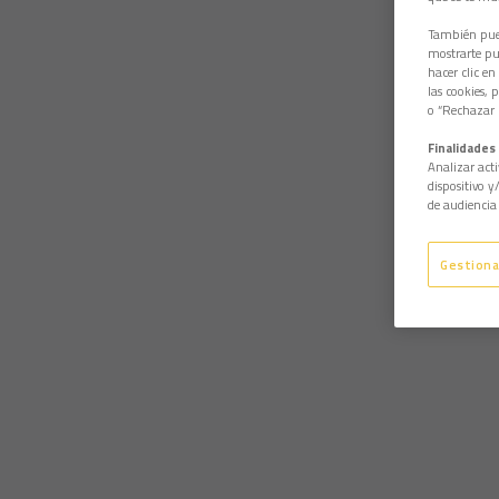
También pued
mostrarte pub
hacer clic en
las cookies, 
o “Rechazar l
Finalidades 
Analizar acti
dispositivo y
de audiencia 
Gestiona