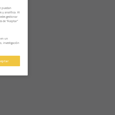
ue puedan
 y analítica. Al
edes gestionar
es de “Aceptar”
n en un
o, investigación
ceptar