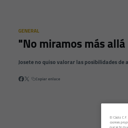
GENERAL
"No miramos más allá 
Josete no quiso valorar las posibilidades de a
Copiar enlace
El Cádiz C.F.
cookies propi
que se te mu