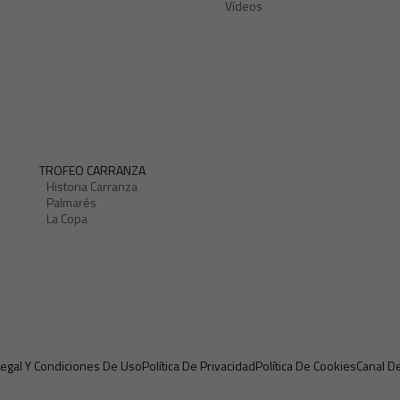
Vídeos
TROFEO CARRANZA
Historia Carranza
Palmarés
La Copa
Legal Y Condiciones De Uso
Política De Privacidad
Política De Cookies
Canal D