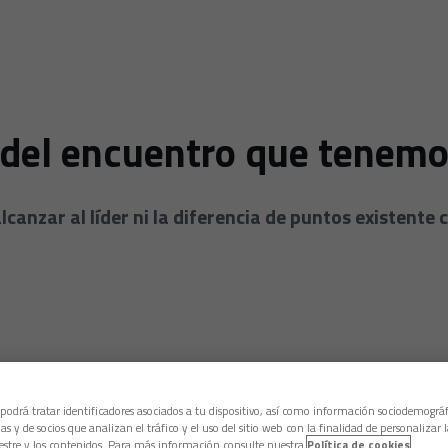
del encuentro que tenemo
lcanzar al líder ni la diferencia de puntos existente
 podrá tratar identificadores asociados a tu dispositivo, así como información sociodemográf
as y de socios que analizan el tráfico y el uso del sitio web con la finalidad de personalizar 
estre y los contenidos. Para más información consulte nuestra
Política de cookies