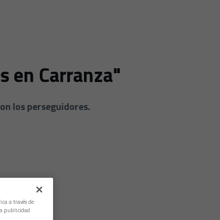
s en Carranza"
 con los perseguidores.
ica a través de
la publicidad