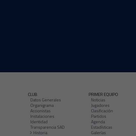
CLUB
PRIMER EQUIPO
Datos Generales
Noticias
Organigrama
Jugadores
Accionistas
Clasificación
Instalaciones
Partidos
Identidad
Agenda
Transparencia SAD
Estadísticas
Historia
Galerías