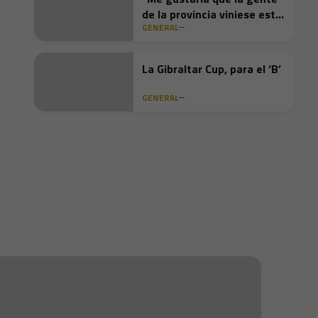
de la provincia viniese este
GENERAL
domingo"
La Gibraltar Cup, para el ‘B’
GENERAL