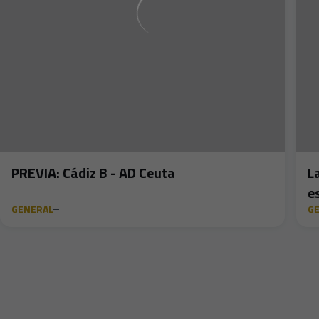
PREVIA: Cádiz B - AD Ceuta
L
e
GENERAL
G