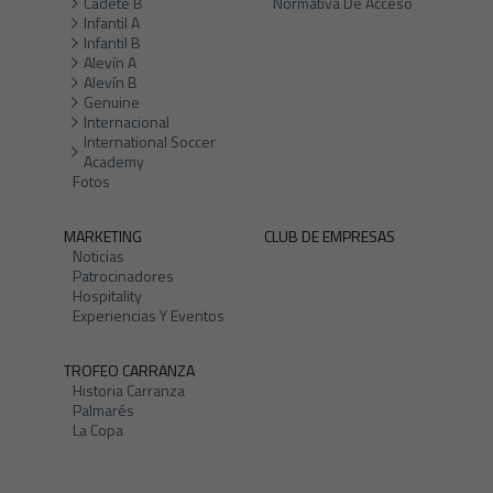
Cadete B
Normativa De Acceso
Infantil A
Infantil B
Alevín A
Alevín B
Genuine
Internacional
International Soccer
Academy
Fotos
MARKETING
CLUB DE EMPRESAS
Noticias
Patrocinadores
Hospitality
Experiencias Y Eventos
TROFEO CARRANZA
Historia Carranza
Palmarés
La Copa