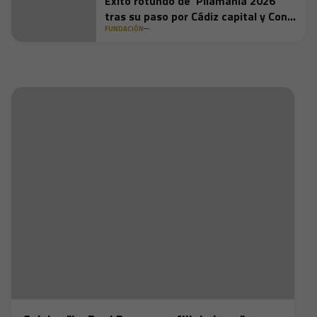
Éxito rotundo de 'Pilamanía 2026’
tras su paso por Cádiz capital y Conil
de la Frontera
FUNDACIÓN