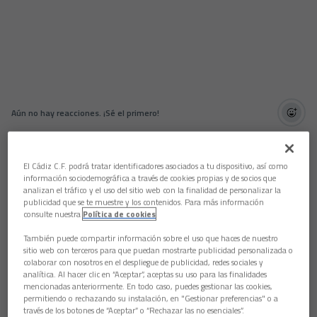
Aún no hay reacciones. ¡Sé el primero!
Martín Casillas Construcción se incorpora como nuevo
miembro de
Empresas ON: negocios que encienden el
El Cádiz C.F. podrá tratar identificadores asociados a tu dispositivo, así como
mundo
, la red de compañías que colaboran con Cádiz CF
información sociodemográfica a través de cookies propias y de socios que
Fundación para impulsar el compromiso social a través del
analizan el tráfico y el uso del sitio web con la finalidad de personalizar la
fútbol.
publicidad que se te muestre y los contenidos. Para más información
consulte nuestra
Política de cookies
Con esta adhesión, Empresas ON amplía el grupo de
entidades que ya apoyan la iniciativa entre ellas TopGame,
También puede compartir información sobre el uso que haces de nuestro
Frutas y Verduras Ildefonso, Sánchez Casas Administración
sitio web con terceros para que puedan mostrarte publicidad personalizada o
de Fincas, Inelsa Zener, Petaca Chico, La Pedriza, Bounce
colaborar con nosotros en el despliegue de publicidad, redes sociales y
analítica. Al hacer clic en “Aceptar”, aceptas su uso para las finalidades
Jump, Santa Catrina, Chichos SL Recuperaciones, Librería La
mencionadas anteriormente. En todo caso, puedes gestionar las cookies,
Maga, Hormigones Mar de Chiclana, todas ellas
unidas por la
permitiendo o rechazando su instalación, en "Gestionar preferencias" o a
misión de transformar comunidades, generar empleo y
través de los botones de “Aceptar” o “Rechazar las no esenciales”.