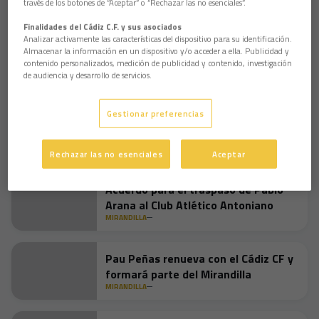
un equipo que da todo y todo el mundo juega en equipo."
través de los botones de “Aceptar” o “Rechazar las no esenciales”.
Un mensaje claro
: "Queremos la máxima exigencia, ser
Finalidades del Cádiz C.F. y sus asociados
competitivos y mantener la portería a 0. Me quedo con los
Analizar activamente las características del dispositivo para su identificación.
Almacenar la información en un dispositivo y/o acceder a ella. Publicidad y
aspectos positivos que tiene el equipo que son muchos"
contenido personalizados, medición de publicidad y contenido, investigación
Puedes ver la rueda de prensa en el siguiente
enlace
de audiencia y desarrollo de servicios.
Gestionar preferencias
El voluntariado de la Fundación Cádiz
CF alcanza la "huella de carbono
cero" gracias a Pilamanía 2026
FUNDACIÓN
Rechazar las no esenciales
Aceptar
Acuerdo para el traspaso de Pablo
Arana al Club Atlético Antoniano
MIRANDILLA
Pau Peñas renueva con el Cádiz CF y
formará parte del Mirandilla
MIRANDILLA