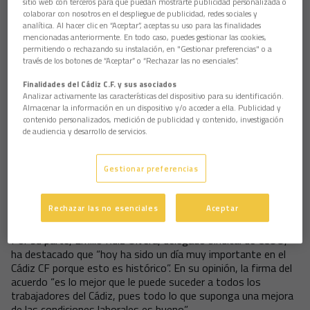
sitio web con terceros para que puedan mostrarte publicidad personalizada o
colaborar con nosotros en el despliegue de publicidad, redes sociales y
El vicepresidente del Club, Rafael Contreras, ha indicado que e
l
analítica. Al hacer clic en “Aceptar”, aceptas su uso para las finalidades
convenio colectivo
“es un paso muy importante
para ambas
mencionadas anteriormente. En todo caso, puedes gestionar las cookies,
partes, que permitirá continuar
en la senda del crecimiento de
permitiendo o rechazando su instalación, en "Gestionar preferencias" o a
un
club que
también quiere ser un referente en las relaciones
través de los botones de “Aceptar” o “Rechazar las no esenciales”.
con sus trabajadores
”.
Finalidades del Cádiz C.F. y sus asociados
Manuel Bienvenido, delegado sindical de Autonomía Obrera,
Analizar activamente las características del dispositivo para su identificación.
presente en la firma del convenio, ha señalado que “es un
Almacenar la información en un dispositivo y/o acceder a ella. Publicidad y
convenio histórico para la familia del Cádiz CF, tanto para la
contenido personalizados, medición de publicidad y contenido, investigación
de audiencia y desarrollo de servicios.
empresa como para los trabajadores, que simplifica la realidad
laboral de un colectivo que venía de tres convenios de
aplicación y que ahora refleja todas las realidades existentes”.
Gestionar preferencias
Bienvenido ha subrayado que “ahora se abre una puerta para
que tanto la empresa como los trabajadores desarrollen el
convenio sin depender de uno estatal y, de esta forma, sean
Rechazar las no esenciales
Aceptar
ellos quienes decidan su presente y su futuro”.
Por su parte, Emilio Ruiz Olvera, delegado sindical de CCOO,
ha
destacado
que “hoy ha sido un día muy importante en el
Cádiz CF porque esto es histórico”. En su opinión, la firma del
acuerdo “es lo mejor que le puede suceder a todos los
trabajadores del Cádiz, pues todo lo que suponga una mejora
de las condiciones laborales es bueno”.