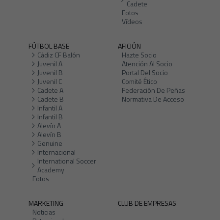
Cadete
Fotos
Vídeos
FÚTBOL BASE
AFICIÓN
Cádiz CF Balón
Hazte Socio
Juvenil A
Atención Al Socio
Juvenil B
Portal Del Socio
Juvenil C
Comité Ético
Cadete A
Federación De Peñas
Cadete B
Normativa De Acceso
Infantil A
Infantil B
Alevín A
Alevín B
Genuine
Internacional
International Soccer
Academy
Fotos
MARKETING
CLUB DE EMPRESAS
Noticias