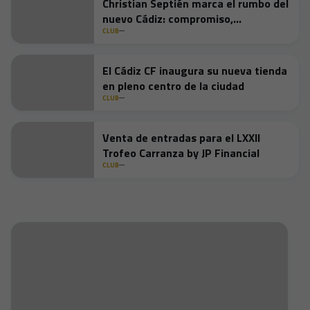
Christian Septién marca el rumbo del
nuevo Cádiz: compromiso,
transparencia y ambición
CLUB
El Cádiz CF inaugura su nueva tienda
en pleno centro de la ciudad
CLUB
Venta de entradas para el LXXII
Trofeo Carranza by JP Financial
CLUB