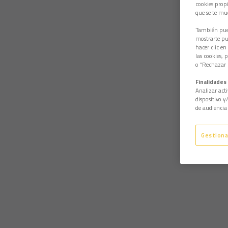
cookies propi
que se te mu
También pued
mostrarte pub
hacer clic en
las cookies, 
o “Rechazar l
Finalidades 
Analizar acti
dispositivo y
de audiencia 
Gestiona