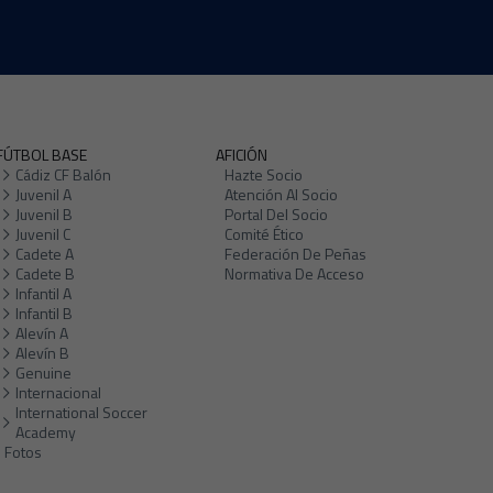
FÚTBOL BASE
AFICIÓN
Cádiz CF Balón
Hazte Socio
Juvenil A
Atención Al Socio
Juvenil B
Portal Del Socio
Juvenil C
Comité Ético
Cadete A
Federación De Peñas
Cadete B
Normativa De Acceso
Infantil A
Infantil B
Alevín A
Alevín B
Genuine
Internacional
International Soccer
Academy
Fotos