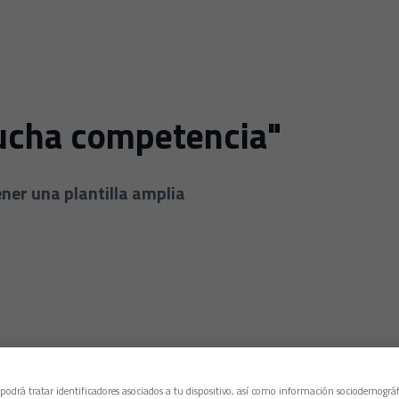
mucha competencia"
ner una plantilla amplia
 podrá tratar identificadores asociados a tu dispositivo, así como información sociodemográf