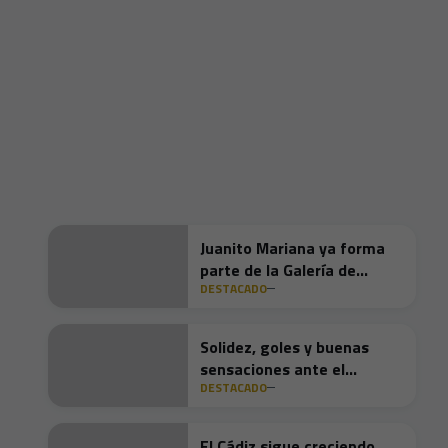
Juanito Mariana ya forma
parte de la Galería de
DESTACADO
Ilustres del Cádiz CF
Solidez, goles y buenas
sensaciones ante el
DESTACADO
Granada
El Cádiz sigue creciendo