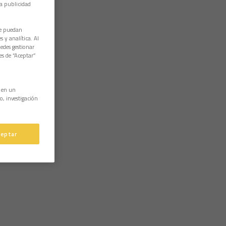
la publicidad
ue puedan
 y analítica. Al
edes gestionar
es de “Aceptar”
n en un
o, investigación
ceptar