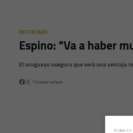
DESTACADO
Espino: "Va a haber 
El uruguayo asegura que será una ventaja te
Copiar enlace
El Cádiz C.F.