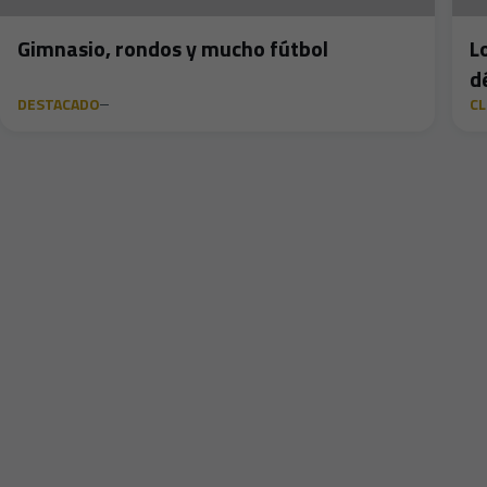
Gimnasio, rondos y mucho fútbol
L
d
DESTACADO
C