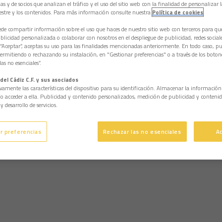
as y de socios que analizan el tráfico y el uso del sitio web con la finalidad de personalizar 
estre y los contenidos. Para más información consulte nuestra
Política de cookies
e compartir información sobre el uso que haces de nuestro sitio web con terceros para q
licidad personalizada o colaborar con nosotros en el despliegue de publicidad, redes sociales
 “Aceptar”, aceptas su uso para las finalidades mencionadas anteriormente. En todo caso, pu
permitiendo o rechazando su instalación, en "Gestionar preferencias" o a través de los boton
as no esenciales”.
del Cádiz C.F. y sus asociados
vamente las características del dispositivo para su identificación. Almacenar la informació
/o acceder a ella. Publicidad y contenido personalizados, medición de publicidad y contenid
y desarrollo de servicios.
r preferencias
Rechazar las no esenciales
A