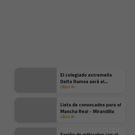
El colegiado extremeño
Delfa Ramos será el
CÁDIZ B
encargado de dirigir el
Mirandilla - Mar Menor
Lista de convocados para el
Mancha Real - Mirandilla
CÁDIZ B
Sesión de miércoles con el