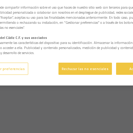
e compartir información sobre el uso que haces de nuestro sitio web con terceros para q
licidad personalizada o colaborar con nosotros en el despliegue de publicidad, redes sociales
 “Aceptar”, aceptas su uso para las finalidades mencionadas anteriormente. En todo caso, pu
permitiendo o rechazando su instalación, en "Gestionar preferencias" o a través de los boton
as no esenciales”.
del Cádiz C.F. y sus asociados
vamente las características del dispositivo para su identificación. Almacenar la informació
/o acceder a ella. Publicidad y contenido personalizados, medición de publicidad y contenid
y desarrollo de servicios.
r preferencias
Rechazar las no esenciales
A