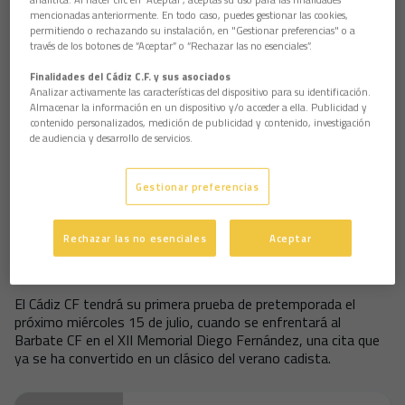
Joaquín González, Álvaro García Pascual, Bojan Kovacevic,
mencionadas anteriormente. En todo caso, puedes gestionar las cookies,
Efe Aghama, Borja Vázquez, Jerónimo Domina, Javier
permitiendo o rechazando su instalación, en "Gestionar preferencias" o a
Ontiveros, Kouamé, Víctor Aznar e Iuri Tabatadze.
través de los botones de “Aceptar” o “Rechazar las no esenciales”.
La sesión también permitió ver sobre el césped a las nuevas
Finalidades del Cádiz C.F. y sus asociados
incorporaciones cadistas. Beñat de Jesús, Kenan Toibidou,
Analizar activamente las características del dispositivo para su identificación.
Vladys Kopotun, Ibon Sánchez y Jokin Ezkieta ya se
Almacenar la información en un dispositivo y/o acceder a ella. Publicidad y
encuentran integrados en la dinámica de la primera plantilla y
contenido personalizados, medición de publicidad y contenido, investigación
participaron con normalidad en este inicio de la preparación
de audiencia y desarrollo de servicios.
estival.
Además, el técnico cadista contó con la presencia de varios
Gestionar preferencias
canteranos en este comienzo de pretemporada. Rubén
Domínguez, Rubén Rubio, Noah Obioma, Roberto Rosado,
Pablo Arana, Ismael Álvarez, Ngono, Álex Beltrán y Manu
Rechazar las no esenciales
Aceptar
Rivera formaron parte del grupo en la primera jornada de
trabajo.
El Cádiz CF tendrá su primera prueba de pretemporada el
próximo miércoles 15 de julio, cuando se enfrentará al
Barbate CF en el XII Memorial Diego Fernández, una cita que
ya se ha convertido en un clásico del verano cadista.