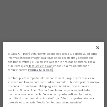
Aún no hay reacciones. ¡Sé el primero!
El Cádiz C.F. podrá tratar identificadores asociados a tu dispositivo, así como
El Cádiz CF B prosigue con su puesta a punto y afronta una
información sociodemográfica a través de cookies propias y de socios que
semana cargada de encuentros en la víspera del comienzo de
analizan el tráfico y el uso del sitio web con la finalidad de personalizar la
liguero en el esperado retorno a Tercera División.
publicidad que se te muestre y los contenidos. Para más información
consulte nuestra
Política de cookies
Lunes 14
: amistoso en Rota ante la
Roteña
(20:45 horas).
También puede compartir información sobre el uso que haces de nuestro
Jueves 17
: amistoso en
Utrera
ante el conjunto local (20:30
sitio web con terceros para que puedan mostrarte publicidad personalizada o
h).
colaborar con nosotros en el despliegue de publicidad, redes sociales y
analítica. Al hacer clic en “Aceptar”, aceptas su uso para las finalidades
Sábado 19
: amistoso en Sanlucar ante el
Atlético
mencionadas anteriormente. En todo caso, puedes gestionar las cookies,
Sanluqueño
(21 horas).
permitiendo o rechazando su instalación, en "Gestionar preferencias" o a
través de los botones de “Aceptar” o “Rechazar las no esenciales”.