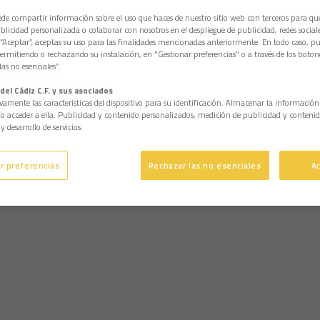
e compartir información sobre el uso que haces de nuestro sitio web con terceros para q
licidad personalizada o colaborar con nosotros en el despliegue de publicidad, redes sociales
 “Aceptar”, aceptas su uso para las finalidades mencionadas anteriormente. En todo caso, pu
permitiendo o rechazando su instalación, en "Gestionar preferencias" o a través de los boton
as no esenciales”.
del Cádiz C.F. y sus asociados
vamente las características del dispositivo para su identificación. Almacenar la informació
/o acceder a ella. Publicidad y contenido personalizados, medición de publicidad y contenid
y desarrollo de servicios.
r preferencias
Rechazar las no esenciales
A