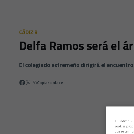
CÁDIZ B
Delfa Ramos será el ár
El colegiado extremeño dirigirá el encuentro
Copiar enlace
El Cádiz C.F.
cookies propi
que se te mu