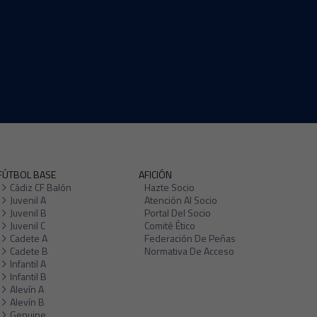
FÚTBOL BASE
AFICIÓN
Cádiz CF Balón
Hazte Socio
Juvenil A
Atención Al Socio
Juvenil B
Portal Del Socio
Juvenil C
Comité Ético
Cadete A
Federación De Peñas
Cadete B
Normativa De Acceso
Infantil A
Infantil B
Alevín A
Alevín B
Genuine