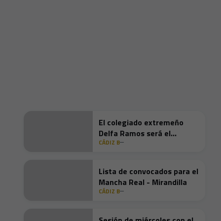
El colegiado extremeño
Delfa Ramos será el
CÁDIZ B
encargado de dirigir el
Mirandilla - Mar Menor
Lista de convocados para el
Mancha Real - Mirandilla
CÁDIZ B
Sesión de miércoles con el