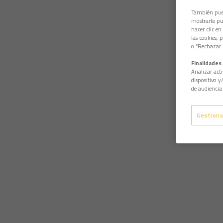
También pued
mostrarte pub
hacer clic en
las cookies, 
o “Rechazar l
Finalidades 
Analizar acti
dispositivo y
de audiencia 
Gestiona