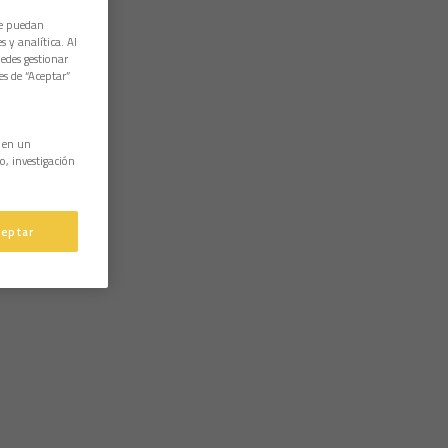
ue puedan
 y analítica. Al
edes gestionar
es de “Aceptar”
n en un
o, investigación
ceptar