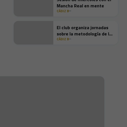
Mancha Real en mente
CÁDIZ B
El club organiza jornadas
sobre la metodología de la
CÁDIZ B
cantera