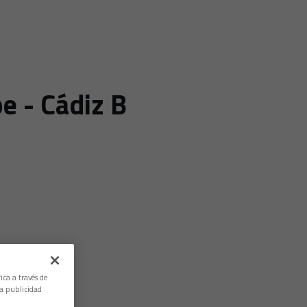
e - Cádiz B
ica a través de
la publicidad