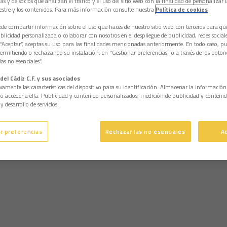
as y de socios que analizan el tráfico y el uso del sitio web con la finalidad de personalizar 
estre y los contenidos. Para más información consulte nuestra
Política de cookies
e compartir información sobre el uso que haces de nuestro sitio web con terceros para q
licidad personalizada o colaborar con nosotros en el despliegue de publicidad, redes sociales
 “Aceptar”, aceptas su uso para las finalidades mencionadas anteriormente. En todo caso, pu
permitiendo o rechazando su instalación, en "Gestionar preferencias" o a través de los boton
as no esenciales”.
del Cádiz C.F. y sus asociados
vamente las características del dispositivo para su identificación. Almacenar la informació
/o acceder a ella. Publicidad y contenido personalizados, medición de publicidad y contenid
y desarrollo de servicios.
r preferencias
Rechazar las no esenciales
A