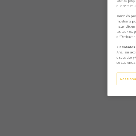
cookies propi
que se te mu
También pued
mostrarte pub
hacer clic en
las cookies, 
o “Rechazar l
Finalidades 
Analizar acti
dispositivo y
de audiencia 
Gestiona