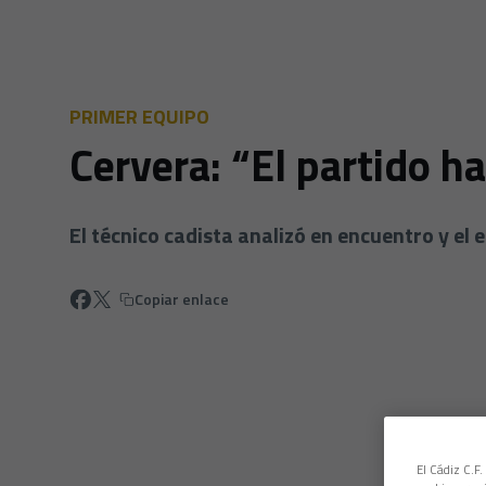
PRIMER EQUIPO
Cervera: “El partido h
El técnico cadista analizó en encuentro y el 
Copiar enlace
El Cádiz C.F.