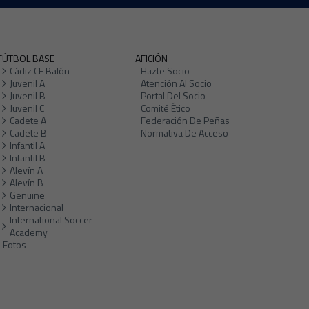
FÚTBOL BASE
AFICIÓN
Cádiz CF Balón
Hazte Socio
Juvenil A
Atención Al Socio
Juvenil B
Portal Del Socio
Juvenil C
Comité Ético
Cadete A
Federación De Peñas
Cadete B
Normativa De Acceso
Infantil A
Infantil B
Alevín A
Alevín B
Genuine
Internacional
International Soccer
Academy
Fotos