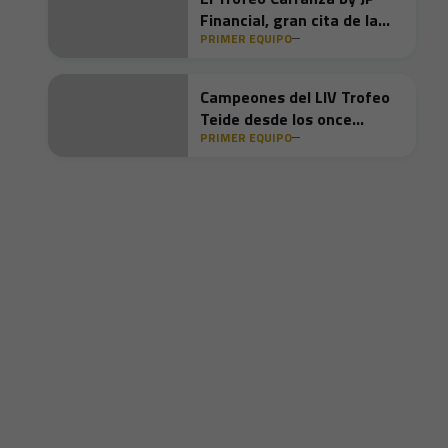
Financial, gran cita de la
PRIMER EQUIPO
cuarta semana de
pretemporada
Campeones del LIV Trofeo
Teide desde los once
PRIMER EQUIPO
metros