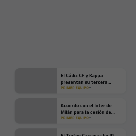
El Cádiz CF y Kappa
presentan su tercera
PRIMER EQUIPO
equipación 2026/27: la
arena que nos forja
Acuerdo con el Inter de
Milán para la cesión de
PRIMER EQUIPO
Dilan Zárate
El Trofeo Carranza by JP