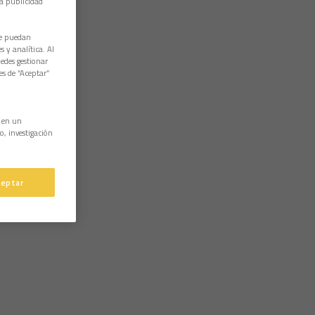
la publicidad
ue puedan
 y analítica. Al
edes gestionar
es de “Aceptar”
n en un
o, investigación
ceptar