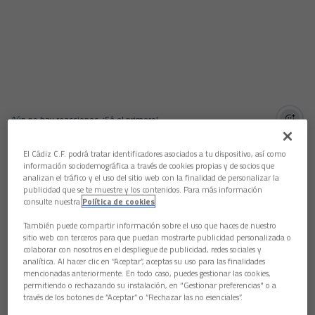
Aún no hay reacciones. ¡Sé el primero!
El central Carlos Garcíe-Die, que debutaba en LaLiga
El Cádiz C.F. podrá tratar identificadores asociados a tu dispositivo, así como
Santander ante el Almería, atendió a los medios. “No me lo
información sociodemográfica a través de cookies propias y de socios que
esperaba para nada porque ha sido todo muy rápido. Sergio
analizan el tráfico y el uso del sitio web con la finalidad de personalizar la
me ha dicho que tenía que salir, estaba flipando y estoy muy
publicidad que se te muestre y los contenidos. Para más información
consulte nuestra
Política de cookies
contento por el debut. Tengo que seguir trabajando y poco
más”.
También puede compartir información sobre el uso que haces de nuestro
sitio web con terceros para que puedan mostrarte publicidad personalizada o
Seguir trabajando. “Siempre voy a estar trabajando al máximo
colaborar con nosotros en el despliegue de publicidad, redes sociales y
para cuando el entrenador me necesite poder estar ahí”.
analítica. Al hacer clic en “Aceptar”, aceptas su uso para las finalidades
mencionadas anteriormente. En todo caso, puedes gestionar las cookies,
Se definió en sala de prensa. “Soy un jugador que tiene buena
permitiendo o rechazando su instalación, en "Gestionar preferencias" o a
salida de pelota, me gusta salir con el balón jugado. El juego
través de los botones de “Aceptar” o “Rechazar las no esenciales”.
aéreo es un punto fuerte para mí y toca seguir trabajando”.