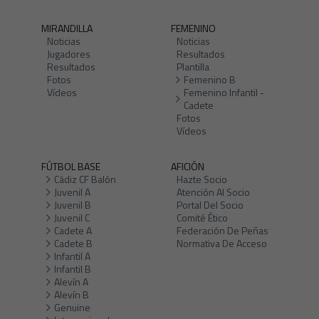
MIRANDILLA
FEMENINO
Noticias
Noticias
Jugadores
Resultados
Resultados
Plantilla
Fotos
Femenino B
Vídeos
Femenino Infantil -
Cadete
Fotos
Vídeos
FÚTBOL BASE
AFICIÓN
Cádiz CF Balón
Hazte Socio
Juvenil A
Atención Al Socio
Juvenil B
Portal Del Socio
Juvenil C
Comité Ético
Cadete A
Federación De Peñas
Cadete B
Normativa De Acceso
Infantil A
Infantil B
Alevín A
Alevín B
Genuine