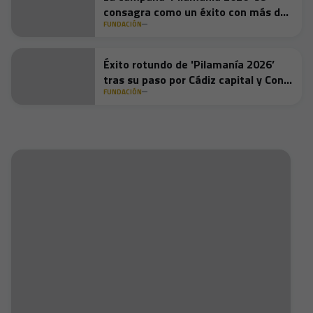
consagra como un éxito con más de
13.000 pilas recogidas en su
FUNDACIÓN
segunda semana
Éxito rotundo de 'Pilamanía 2026’
tras su paso por Cádiz capital y Conil
de la Frontera
FUNDACIÓN