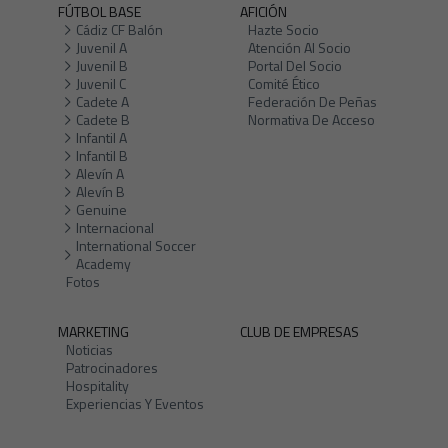
FÚTBOL BASE
AFICIÓN
Cádiz CF Balón
Hazte Socio
Juvenil A
Atención Al Socio
Juvenil B
Portal Del Socio
Juvenil C
Comité Ético
Cadete A
Federación De Peñas
Cadete B
Normativa De Acceso
Infantil A
Infantil B
Alevín A
Alevín B
Genuine
Internacional
International Soccer
Academy
Fotos
MARKETING
CLUB DE EMPRESAS
Noticias
Patrocinadores
Hospitality
Experiencias Y Eventos