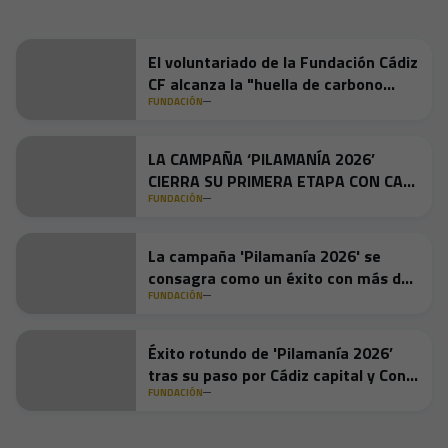
El voluntariado de la Fundación Cádiz
CF alcanza la "huella de carbono
cero" gracias a Pilamanía 2026
FUNDACIÓN
LA CAMPAÑA ‘PILAMANÍA 2026’
CIERRA SU PRIMERA ETAPA CON CASI
560 KILOS DE PILAS RECOGIDOS Y UN
FUNDACIÓN
IMPACTO AMBIENTAL HISTÓRICO
La campaña 'Pilamanía 2026' se
consagra como un éxito con más de
13.000 pilas recogidas en su
FUNDACIÓN
segunda semana
Éxito rotundo de 'Pilamanía 2026’
tras su paso por Cádiz capital y Conil
de la Frontera
FUNDACIÓN