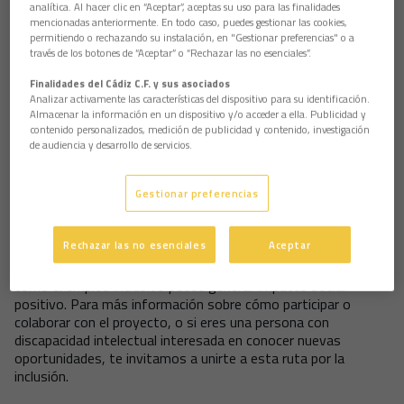
social en distintos puntos del litoral gaditano.
analítica. Al hacer clic en “Aceptar”, aceptas su uso para las finalidades
mencionadas anteriormente. En todo caso, puedes gestionar las cookies,
El Proyecto Integralabs busca promover la inserción
permitiendo o rechazando su instalación, en "Gestionar preferencias" o a
sociolaboral de personas con discapacidad intelectual a través
través de los botones de “Aceptar” o “Rechazar las no esenciales”.
de talleres formativos y visitas a empresas. Estas
experiencias permiten a los participantes descubrir distintos
Finalidades del Cádiz C.F. y sus asociados
Analizar activamente las características del dispositivo para su identificación.
entornos profesionales, adquirir competencias útiles para el
Almacenar la información en un dispositivo y/o acceder a ella. Publicidad y
empleo y fortalecer su desarrollo personal en un entorno real.
contenido personalizados, medición de publicidad y contenido, investigación
de audiencia y desarrollo de servicios.
La integración de este tipo de iniciativas en la campaña
‘Playas Azules y Amarillas’ no solo visibiliza el talento y las
capacidades de las personas con discapacidad intelectual, sino
Gestionar preferencias
que también contribuye a sensibilizar a la sociedad sobre la
importancia de la inclusión y el respeto a la diversidad.
Rechazar las no esenciales
Aceptar
Desde Cádiz CF Fundación se anima a las empresas de la
provincia a sumarse a esta red de compromiso y a descubrir
cómo el empleo inclusivo puede generar impacto social
positivo. Para más información sobre cómo participar o
colaborar con el proyecto, o si eres una persona con
discapacidad intelectual interesada en conocer nuevas
oportunidades, te invitamos a unirte a esta ruta por la
inclusión.