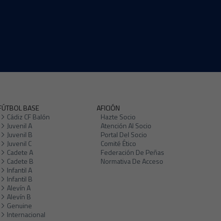
FÚTBOL BASE
AFICIÓN
Cádiz CF Balón
Hazte Socio
Juvenil A
Atención Al Socio
Juvenil B
Portal Del Socio
Juvenil C
Comité Ético
Cadete A
Federación De Peñas
Cadete B
Normativa De Acceso
Infantil A
Infantil B
Alevín A
Alevín B
Genuine
Internacional