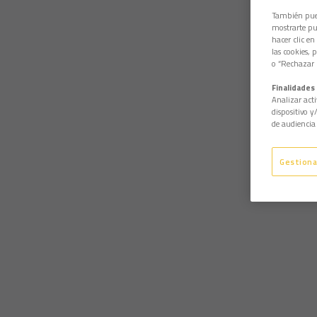
También pued
mostrarte pub
hacer clic en
las cookies, 
o “Rechazar l
Finalidades 
Analizar acti
dispositivo y
de audiencia 
Gestiona