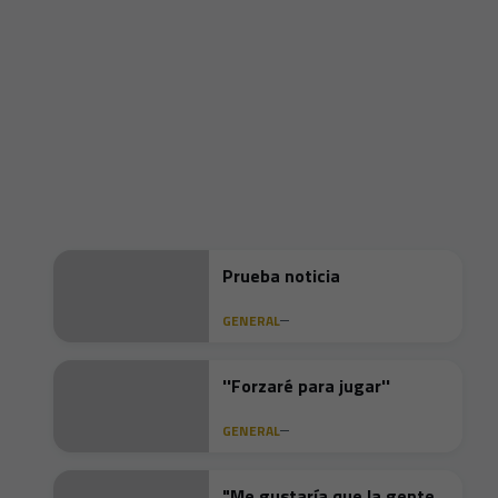
Prueba noticia
GENERAL
''Forzaré para jugar''
GENERAL
"Me gustaría que la gente