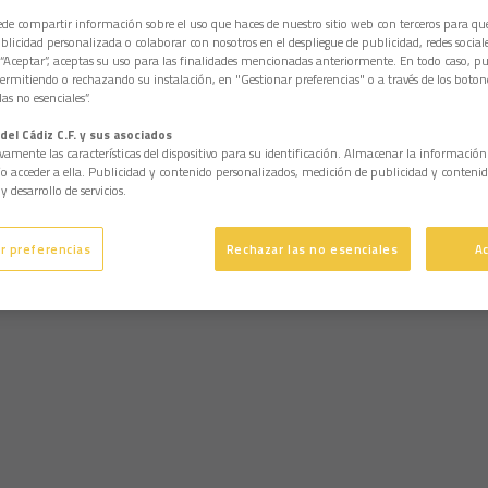
e compartir información sobre el uso que haces de nuestro sitio web con terceros para q
licidad personalizada o colaborar con nosotros en el despliegue de publicidad, redes sociales
 “Aceptar”, aceptas su uso para las finalidades mencionadas anteriormente. En todo caso, pu
permitiendo o rechazando su instalación, en "Gestionar preferencias" o a través de los boton
as no esenciales”.
del Cádiz C.F. y sus asociados
vamente las características del dispositivo para su identificación. Almacenar la informació
/o acceder a ella. Publicidad y contenido personalizados, medición de publicidad y contenid
y desarrollo de servicios.
r preferencias
Rechazar las no esenciales
A