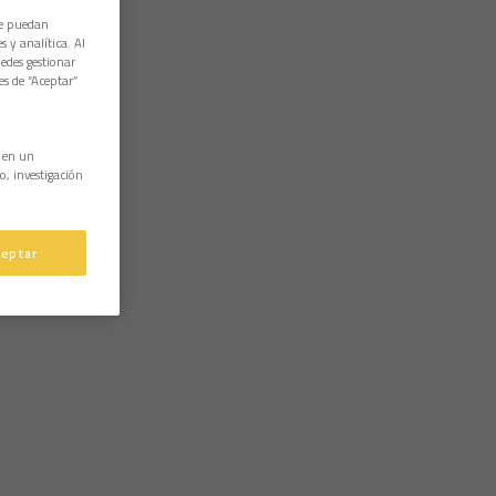
ue puedan
 y analítica. Al
edes gestionar
es de “Aceptar”
n en un
o, investigación
ceptar