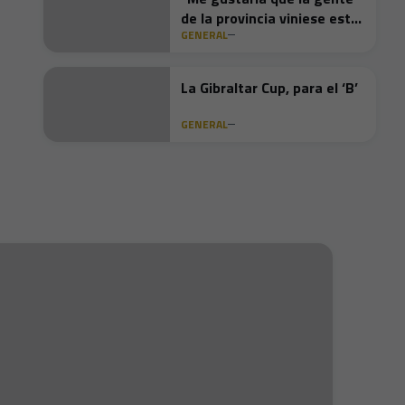
de la provincia viniese este
GENERAL
domingo"
La Gibraltar Cup, para el ‘B’
GENERAL