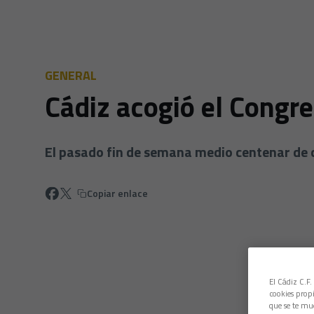
GENERAL
Cádiz acogió el Congr
El pasado fin de semana medio centenar de c
Copiar enlace
El Cádiz C.F.
cookies propi
que se te mu