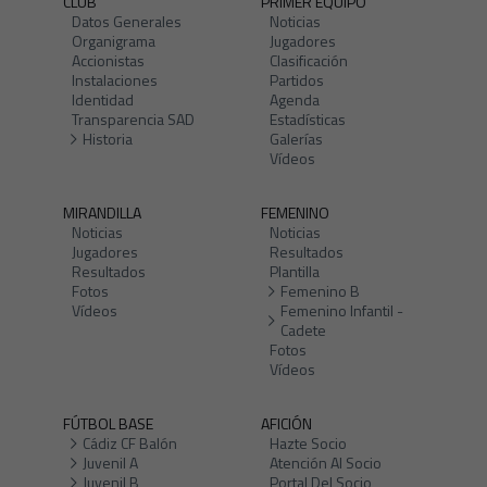
CLUB
PRIMER EQUIPO
Datos Generales
Noticias
Organigrama
Jugadores
Accionistas
Clasificación
Instalaciones
Partidos
Identidad
Agenda
Transparencia SAD
Estadísticas
Historia
Galerías
Vídeos
MIRANDILLA
FEMENINO
Noticias
Noticias
Jugadores
Resultados
Resultados
Plantilla
Fotos
Femenino B
Vídeos
Femenino Infantil -
Cadete
Fotos
Vídeos
FÚTBOL BASE
AFICIÓN
Cádiz CF Balón
Hazte Socio
Juvenil A
Atención Al Socio
Juvenil B
Portal Del Socio