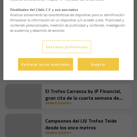
El futbolista cadista continúa dando pasos firmes en su
progresión, consolidándose como un habitual en las
Finalidades del Cádiz C.F. y sus asociados
convocatorias del combinado nacional serbio.
Analizar activamente las características del dispositivo para su identificación.
Almacenar la información en un dispositivo y/o acceder a ella. Publicidad y
contenido personalizados, medición de publicidad y contenido, investigación
de audiencia y desarrollo de servicios.
El Cádiz CF y Kappa presentan su
tercera equipación 2026/27: la arena
que nos forja
PRIMER EQUIPO
Gestionar preferencias
Acuerdo con el Inter de Milán para la
Rechazar las no esenciales
Aceptar
cesión de Dilan Zárate
PRIMER EQUIPO
El Trofeo Carranza by JP Financial,
gran cita de la cuarta semana de
pretemporada
PRIMER EQUIPO
Campeones del LIV Trofeo Teide
desde los once metros
PRIMER EQUIPO