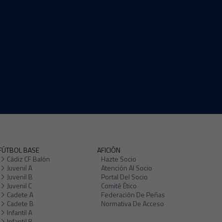
FÚTBOL BASE
AFICIÓN
Cádiz CF Balón
Hazte Socio
Juvenil A
Atención Al Socio
Juvenil B
Portal Del Socio
Juvenil C
Comité Ético
Cadete A
Federación De Peñas
Cadete B
Normativa De Acceso
Infantil A
Infantil B