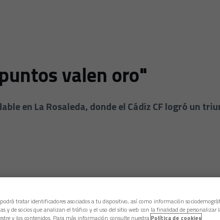
 puntos valen oro"
dable en La Rosaleda, donde el Cádiz CF logró un tri
 podrá tratar identificadores asociados a tu dispositivo, así como información sociodemográf
as y de socios que analizan el tráfico y el uso del sitio web con la finalidad de personalizar 
estre y los contenidos. Para más información consulte nuestra
Política de cookies