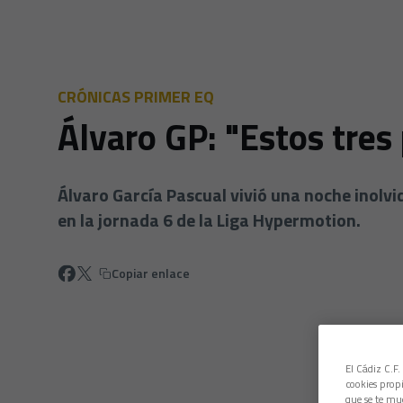
CRÓNICAS PRIMER EQ
Álvaro GP: "Estos tres
Álvaro García Pascual vivió una noche inolvi
en la jornada 6 de la Liga Hypermotion.
Copiar enlace
El Cádiz C.F.
cookies propi
que se te mu