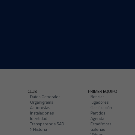
CLUB
PRIMER EQUIPO
Datos Generales
Noticias
Organigrama
Jugadores
Accionistas
Clasificación
Instalaciones
Partidos
Identidad
Agenda
Transparencia SAD
Estadísticas
Historia
Galerías
Vídeos