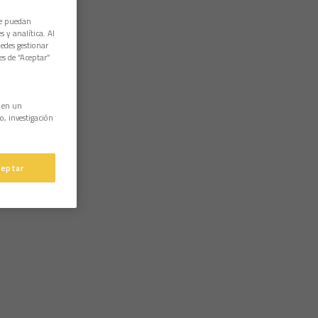
ue puedan
 y analítica. Al
edes gestionar
es de “Aceptar”
n en un
o, investigación
ceptar