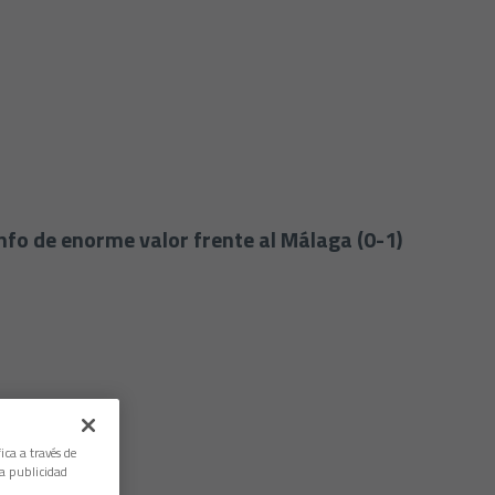
unfo de enorme valor frente al Málaga (0-1)
ica a través de
la publicidad