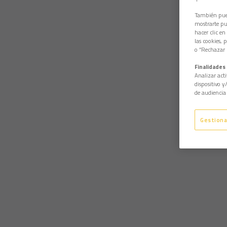
También pued
mostrarte pub
hacer clic en
las cookies, 
o “Rechazar l
Finalidades 
Analizar acti
dispositivo y
de audiencia 
Gestiona