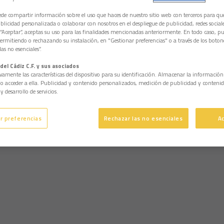
e compartir información sobre el uso que haces de nuestro sitio web con terceros para q
licidad personalizada o colaborar con nosotros en el despliegue de publicidad, redes sociales
 “Aceptar”, aceptas su uso para las finalidades mencionadas anteriormente. En todo caso, pu
permitiendo o rechazando su instalación, en "Gestionar preferencias" o a través de los boton
as no esenciales”.
del Cádiz C.F. y sus asociados
vamente las características del dispositivo para su identificación. Almacenar la informació
/o acceder a ella. Publicidad y contenido personalizados, medición de publicidad y contenid
y desarrollo de servicios.
r preferencias
Rechazar las no esenciales
A