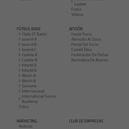
Cadete
Fotos
Vídeos
FÚTBOL BASE
AFICIÓN
Cádiz CF Balón
Hazte Socio
Juvenil A
Atención Al Socio
Juvenil B
Portal Del Socio
Juvenil C
Comité Ético
Cadete A
Federación De Peñas
Cadete B
Normativa De Acceso
Infantil A
Infantil B
Alevín A
Alevín B
Genuine
Internacional
International Soccer
Academy
Fotos
MARKETING
CLUB DE EMPRESAS
Noticias