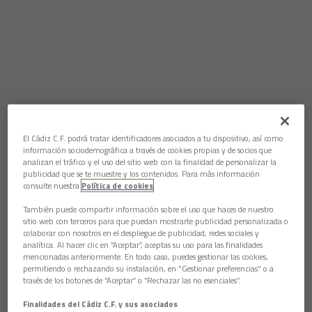
El Cádiz C.F. podrá tratar identificadores asociados a tu dispositivo, así como
Aún no hay reacciones. ¡Sé el primero!
información sociodemográfica a través de cookies propias y de socios que
analizan el tráfico y el uso del sitio web con la finalidad de personalizar la
Estaba claro que no podíamos ganar todos los partidos. El
publicidad que se te muestre y los contenidos. Para más información
Cádiz cayó (3-2) hoy en Getafe, más por sus démeritos en
consulte nuestra
Política de cookies
defensa, que por los aciertos de su rival en ataque. De
cualquier forma los de Jose González se mantienen líderes,
También puede compartir información sobre el uso que haces de nuestro
algo muy importante de cara al importante choque del
sitio web con terceros para que puedan mostrarte publicidad personalizada o
colaborar con nosotros en el despliegue de publicidad, redes sociales y
próximo domingo ante el Rayo Vallecano.
analítica. Al hacer clic en “Aceptar”, aceptas su uso para las finalidades
mencionadas anteriormente. En todo caso, puedes gestionar las cookies,
Prueba noticia
permitiendo o rechazando su instalación, en "Gestionar preferencias" o a
través de los botones de “Aceptar” o “Rechazar las no esenciales”.
GENERAL
Finalidades del Cádiz C.F. y sus asociados