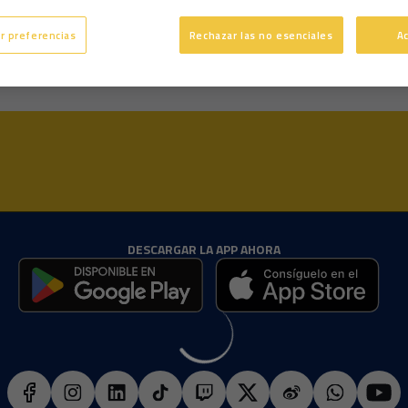
7 años
Edad
r preferencias
Rechazar las no esenciales
A
DESCARGAR LA APP AHORA