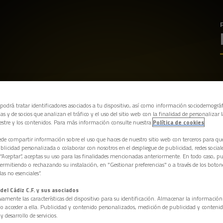
 podrá tratar identificadores asociados a tu dispositivo, así como información sociodemográf
as y de socios que analizan el tráfico y el uso del sitio web con la finalidad de personalizar 
estre y los contenidos. Para más información consulte nuestra
Política de cookies
e compartir información sobre el uso que haces de nuestro sitio web con terceros para q
licidad personalizada o colaborar con nosotros en el despliegue de publicidad, redes sociales
 “Aceptar”, aceptas su uso para las finalidades mencionadas anteriormente. En todo caso, pu
permitiendo o rechazando su instalación, en "Gestionar preferencias" o a través de los boton
as no esenciales”.
del Cádiz C.F. y sus asociados
vamente las características del dispositivo para su identificación. Almacenar la informació
/o acceder a ella. Publicidad y contenido personalizados, medición de publicidad y contenid
y desarrollo de servicios.