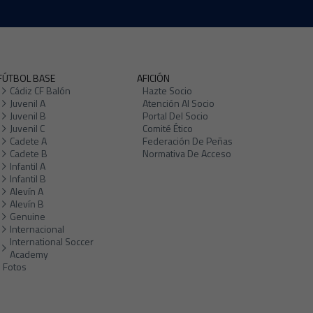
FÚTBOL BASE
AFICIÓN
Cádiz CF Balón
Hazte Socio
Juvenil A
Atención Al Socio
Juvenil B
Portal Del Socio
Juvenil C
Comité Ético
Cadete A
Federación De Peñas
Cadete B
Normativa De Acceso
Infantil A
Infantil B
Alevín A
Alevín B
Genuine
Internacional
International Soccer
Academy
Fotos