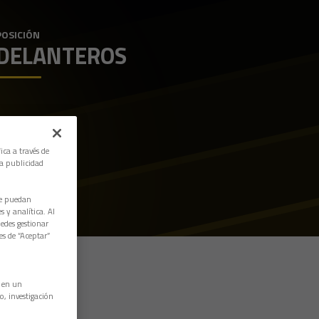
POSICIÓN
DELANTEROS
ica a través de
la publicidad
ue puedan
 y analítica. Al
edes gestionar
es de “Aceptar”
n en un
o, investigación