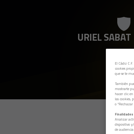
URIEL SABAT
El Cádiz C.F.
cookies propi
que se te mu
También pued
mostrarte pub
hacer clic en
las cookies, 
o “Rechazar l
Finalidades 
Analizar acti
dispositivo y
de audiencia 