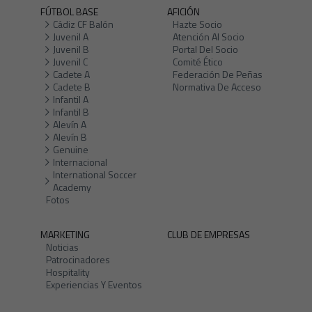
FÚTBOL BASE
AFICIÓN
Cádiz CF Balón
Hazte Socio
Juvenil A
Atención Al Socio
Juvenil B
Portal Del Socio
Juvenil C
Comité Ético
Cadete A
Federación De Peñas
Cadete B
Normativa De Acceso
Infantil A
Infantil B
Alevín A
Alevín B
Genuine
Internacional
International Soccer
Academy
Fotos
MARKETING
CLUB DE EMPRESAS
Noticias
Patrocinadores
Hospitality
Experiencias Y Eventos