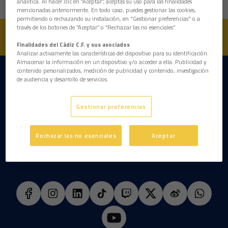
analítica. Al hacer clic en “Aceptar”, aceptas su uso para las finalidades
mencionadas anteriormente. En todo caso, puedes gestionar las cookies,
permitiendo o rechazando su instalación, en "Gestionar preferencias" o a
través de los botones de “Aceptar” o “Rechazar las no esenciales”.
Finalidades del Cádiz C.F. y sus asociados
Analizar activamente las características del dispositivo para su identificación.
Almacenar la información en un dispositivo y/o acceder a ella. Publicidad y
contenido personalizados, medición de publicidad y contenido, investigación
DESCARGAR LA APP AHORA
de audiencia y desarrollo de servicios.
Gestionar preferencias
Rechazar las no esenciales
Aceptar