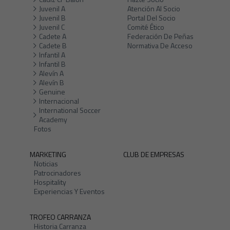
Juvenil A
Atención Al Socio
Juvenil B
Portal Del Socio
Juvenil C
Comité Ético
Cadete A
Federación De Peñas
Cadete B
Normativa De Acceso
Infantil A
Infantil B
Alevín A
Alevín B
Genuine
Internacional
International Soccer
Academy
Fotos
MARKETING
CLUB DE EMPRESAS
Noticias
Patrocinadores
Hospitality
Experiencias Y Eventos
TROFEO CARRANZA
Historia Carranza