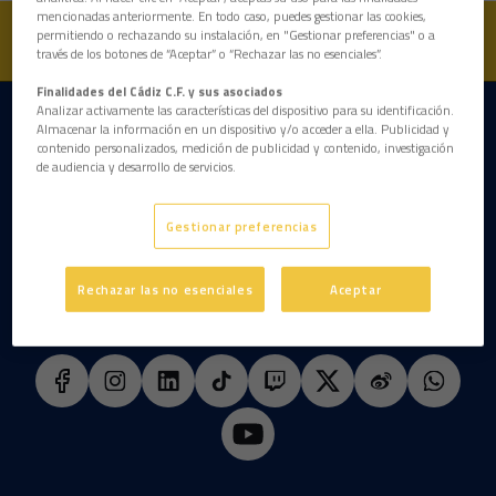
mencionadas anteriormente. En todo caso, puedes gestionar las cookies,
permitiendo o rechazando su instalación, en "Gestionar preferencias" o a
través de los botones de “Aceptar” o “Rechazar las no esenciales”.
Finalidades del Cádiz C.F. y sus asociados
Analizar activamente las características del dispositivo para su identificación.
DESCARGAR LA APP AHORA
Almacenar la información en un dispositivo y/o acceder a ella. Publicidad y
contenido personalizados, medición de publicidad y contenido, investigación
de audiencia y desarrollo de servicios.
Gestionar preferencias
Rechazar las no esenciales
Aceptar