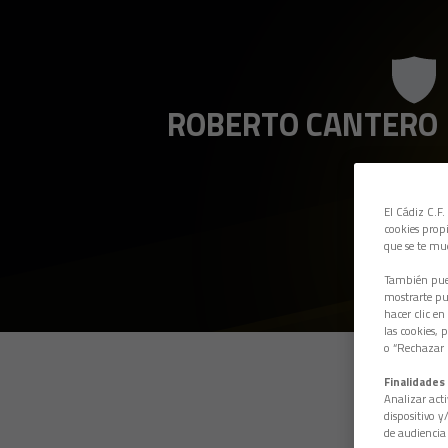
ROBERTO CANTERO
El Cádiz C.F.
cookies propi
que se te mu
También pued
mostrarte pub
hacer clic en
las cookies, 
o “Rechazar l
Finalidades 
Analizar acti
dispositivo y
de audiencia 