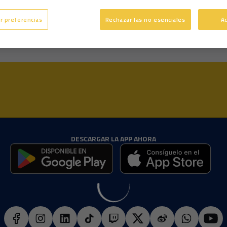
4 años
Edad
r preferencias
Rechazar las no esenciales
A
DESCARGAR LA APP AHORA