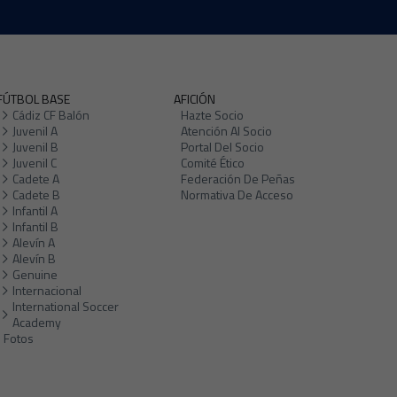
FÚTBOL BASE
AFICIÓN
Cádiz CF Balón
Hazte Socio
Juvenil A
Atención Al Socio
Juvenil B
Portal Del Socio
Juvenil C
Comité Ético
Cadete A
Federación De Peñas
Cadete B
Normativa De Acceso
Infantil A
Infantil B
Alevín A
Alevín B
Genuine
Internacional
International Soccer
Academy
Fotos