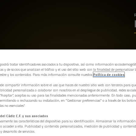
 podrá tratar identificadores asociados a tu dispositivo, así como información sociodemográf
as y de socios que analizan el tráfico y el uso del sitio web con la finalidad de personalizar 
estre y los contenidos. Para más información consulte nuestra
Política de cookies
e compartir información sobre el uso que haces de nuestro sitio web con terceros para q
licidad personalizada o colaborar con nosotros en el despliegue de publicidad, redes sociales
 “Aceptar”, aceptas su uso para las finalidades mencionadas anteriormente. En todo caso, pu
permitiendo o rechazando su instalación, en "Gestionar preferencias" o a través de los boton
as no esenciales”.
del Cádiz C.F. y sus asociados
vamente las características del dispositivo para su identificación. Almacenar la informació
/o acceder a ella. Publicidad y contenido personalizados, medición de publicidad y contenid
y desarrollo de servicios.