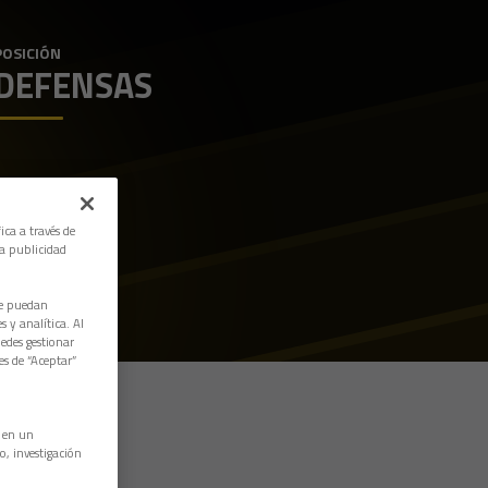
POSICIÓN
DEFENSAS
ica a través de
la publicidad
ue puedan
 y analítica. Al
edes gestionar
es de “Aceptar”
n en un
o, investigación