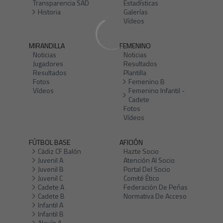
Transparencia SAD
Estadísticas
Historia
Galerías
Vídeos
MIRANDILLA
FEMENINO
Noticias
Noticias
Jugadores
Resultados
Resultados
Plantilla
Fotos
Femenino B
Vídeos
Femenino Infantil -
Cadete
Fotos
Vídeos
FÚTBOL BASE
AFICIÓN
Cádiz CF Balón
Hazte Socio
Juvenil A
Atención Al Socio
Juvenil B
Portal Del Socio
Juvenil C
Comité Ético
Cadete A
Federación De Peñas
Cadete B
Normativa De Acceso
Infantil A
Infantil B
Alevín A