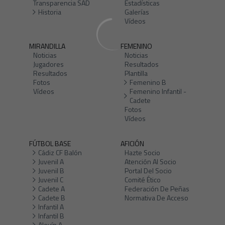
Transparencia SAD
Estadísticas
Historia
Galerías
Vídeos
MIRANDILLA
FEMENINO
Noticias
Noticias
Jugadores
Resultados
Resultados
Plantilla
Fotos
Femenino B
Vídeos
Femenino Infantil -
Cadete
Fotos
Vídeos
FÚTBOL BASE
AFICIÓN
Cádiz CF Balón
Hazte Socio
Juvenil A
Atención Al Socio
Juvenil B
Portal Del Socio
Juvenil C
Comité Ético
Cadete A
Federación De Peñas
Cadete B
Normativa De Acceso
Infantil A
Infantil B
Alevín A