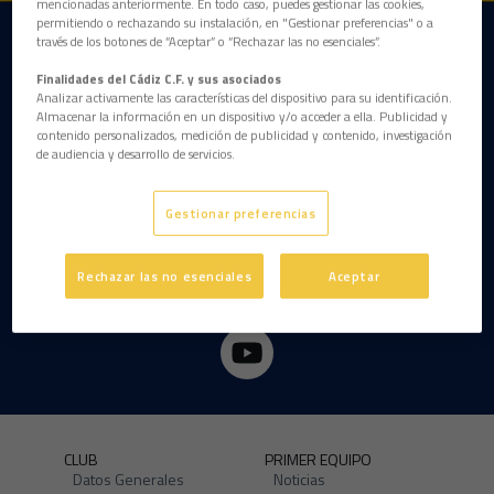
mencionadas anteriormente. En todo caso, puedes gestionar las cookies,
permitiendo o rechazando su instalación, en "Gestionar preferencias" o a
través de los botones de “Aceptar” o “Rechazar las no esenciales”.
DESCARGAR LA APP AHORA
Finalidades del Cádiz C.F. y sus asociados
Analizar activamente las características del dispositivo para su identificación.
Almacenar la información en un dispositivo y/o acceder a ella. Publicidad y
contenido personalizados, medición de publicidad y contenido, investigación
de audiencia y desarrollo de servicios.
Gestionar preferencias
Rechazar las no esenciales
Aceptar
CLUB
PRIMER EQUIPO
Datos Generales
Noticias