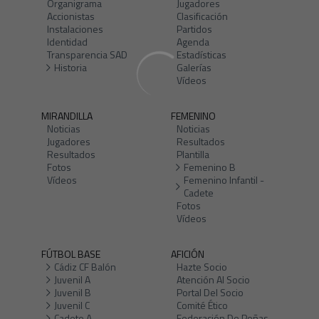
Organigrama
Jugadores
Accionistas
Clasificación
Instalaciones
Partidos
Identidad
Agenda
Transparencia SAD
Estadísticas
Historia
Galerías
Vídeos
MIRANDILLA
FEMENINO
Noticias
Noticias
Jugadores
Resultados
Resultados
Plantilla
Fotos
Femenino B
Vídeos
Femenino Infantil -
Cadete
Fotos
Vídeos
FÚTBOL BASE
AFICIÓN
Cádiz CF Balón
Hazte Socio
Juvenil A
Atención Al Socio
Juvenil B
Portal Del Socio
Juvenil C
Comité Ético
Cadete A
Federación De Peñas