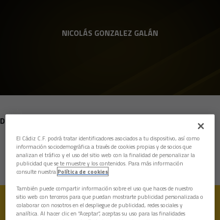
Skip to main content
NICOLÁS GONZALEZ GALÁN
POSICIÓN
DEFENSAS
El Cádiz C.F. podrá tratar identificadores asociados a tu dispositivo, así como
Nacimiento
información sociodemográfica a través de cookies propias y de socios que
analizan el tráfico y el uso del sitio web con la finalidad de personalizar la
Edad
15 años
publicidad que se te muestre y los contenidos. Para más información
consulte nuestra
Política de cookies
También puede compartir información sobre el uso que haces de nuestro
sitio web con terceros para que puedan mostrarte publicidad personalizada o
colaborar con nosotros en el despliegue de publicidad, redes sociales y
analítica. Al hacer clic en “Aceptar”, aceptas su uso para las finalidades