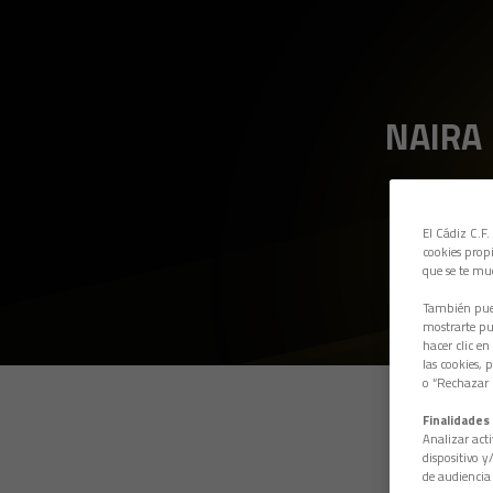
NAIRA
El Cádiz C.F.
cookies propi
que se te mu
También pued
mostrarte pub
hacer clic en
las cookies, 
o “Rechazar l
Finalidades 
Analizar acti
dispositivo y
de audiencia 