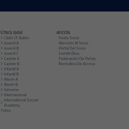
FÚTBOL BASE
AFICIÓN
Cádiz CF Balón
Hazte Socio
Juvenil A
Atención Al Socio
Juvenil B
Portal Del Socio
Juvenil C
Comité Ético
Cadete A
Federación De Peñas
Cadete B
Normativa De Acceso
Infantil A
Infantil B
Alevín A
Alevín B
Genuine
Internacional
International Soccer
Academy
Fotos