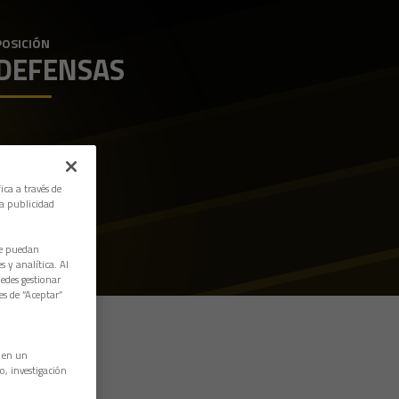
POSICIÓN
DEFENSAS
ica a través de
la publicidad
ue puedan
 y analítica. Al
edes gestionar
es de “Aceptar”
n en un
o, investigación