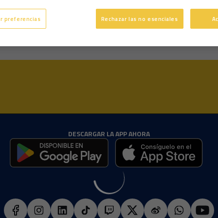
20 años
Edad
r preferencias
Rechazar las no esenciales
A
Diestro
Pie dominante
DESCARGAR LA APP AHORA