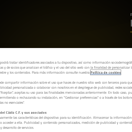
 podrá tratar identificadores asociados a tu dispositivo, así como información sociodemográf
as y de socios que analizan el tráfico y el uso del sitio web con la finalidad de personalizar 
estre y los contenidos. Para más información consulte nuestra
Política de cookies
e compartir información sobre el uso que haces de nuestro sitio web con terceros para q
licidad personalizada o colaborar con nosotros en el despliegue de publicidad, redes sociales
 “Aceptar”, aceptas su uso para las finalidades mencionadas anteriormente. En todo caso, pu
permitiendo o rechazando su instalación, en "Gestionar preferencias" o a través de los boton
as no esenciales”.
del Cádiz C.F. y sus asociados
vamente las características del dispositivo para su identificación. Almacenar la informació
/o acceder a ella. Publicidad y contenido personalizados, medición de publicidad y contenid
y desarrollo de servicios.