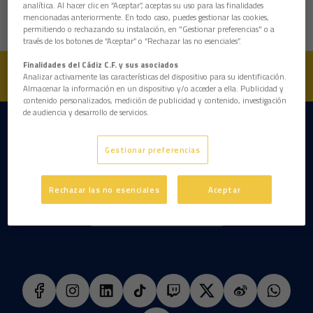
analítica. Al hacer clic en “Aceptar”, aceptas su uso para las finalidades
Peso
75 kg
mencionadas anteriormente. En todo caso, puedes gestionar las cookies,
permitiendo o rechazando su instalación, en "Gestionar preferencias" o a
través de los botones de “Aceptar” o “Rechazar las no esenciales”.
Finalidades del Cádiz C.F. y sus asociados
Analizar activamente las características del dispositivo para su identificación.
Almacenar la información en un dispositivo y/o acceder a ella. Publicidad y
contenido personalizados, medición de publicidad y contenido, investigación
de audiencia y desarrollo de servicios.
DESCARGAR LA APP AHORA
Gestionar preferencias
Rechazar las no esenciales
Aceptar