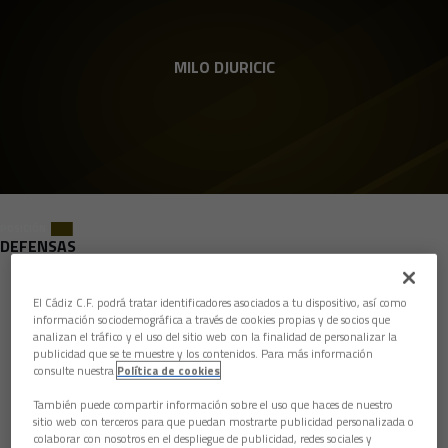
Skip to main content
4
MILO DJURICIC
POSICIÓN
DEFENSAS
Nacimiento
El Cádiz C.F. podrá tratar identificadores asociados a tu dispositivo, así como
información sociodemográfica a través de cookies propias y de socios que
Edad
18 años
analizan el tráfico y el uso del sitio web con la finalidad de personalizar la
publicidad que se te muestre y los contenidos. Para más información
País
Serbia
consulte nuestra
Política de cookies
Nacionalidad
También puede compartir información sobre el uso que haces de nuestro
sitio web con terceros para que puedan mostrarte publicidad personalizada o
Altura
183 cm
colaborar con nosotros en el despliegue de publicidad, redes sociales y