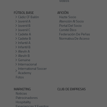
Vídeos
FÚTBOL BASE
AFICIÓN
Cádiz CF Balón
Hazte Socio
Juvenil A
Atención Al Socio
Juvenil B
Portal Del Socio
Juvenil C
Comité Ético
Cadete A
Federación De Peñas
Cadete B
Normativa De Acceso
Infantil A
Infantil B
Alevín A
Alevín B
Genuine
Internacional
International Soccer
Academy
Fotos
MARKETING
CLUB DE EMPRESAS
Noticias
Patrocinadores
Hospitality
Experiencias Y Eventos