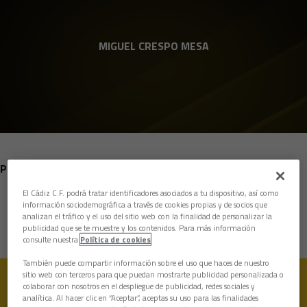
Skip to main content
MIGUEL CRESPO MESA
POSICIÓN
PORTEROS
El Cádiz C.F. podrá tratar identificadores asociados a tu dispositivo, así como
Nacimiento
información sociodemográfica a través de cookies propias y de socios que
analizan el tráfico y el uso del sitio web con la finalidad de personalizar la
Edad
14 años
publicidad que se te muestre y los contenidos. Para más información
consulte nuestra
Política de cookies
También puede compartir información sobre el uso que haces de nuestro
sitio web con terceros para que puedan mostrarte publicidad personalizada o
colaborar con nosotros en el despliegue de publicidad, redes sociales y
analítica. Al hacer clic en “Aceptar”, aceptas su uso para las finalidades