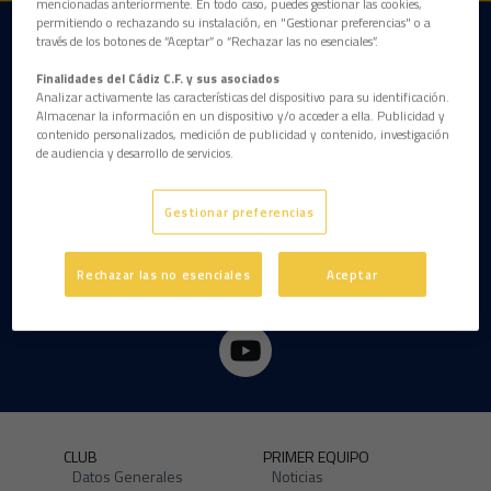
mencionadas anteriormente. En todo caso, puedes gestionar las cookies,
permitiendo o rechazando su instalación, en "Gestionar preferencias" o a
través de los botones de “Aceptar” o “Rechazar las no esenciales”.
DESCARGAR LA APP AHORA
Finalidades del Cádiz C.F. y sus asociados
Analizar activamente las características del dispositivo para su identificación.
Almacenar la información en un dispositivo y/o acceder a ella. Publicidad y
contenido personalizados, medición de publicidad y contenido, investigación
de audiencia y desarrollo de servicios.
Gestionar preferencias
Rechazar las no esenciales
Aceptar
CLUB
PRIMER EQUIPO
Datos Generales
Noticias