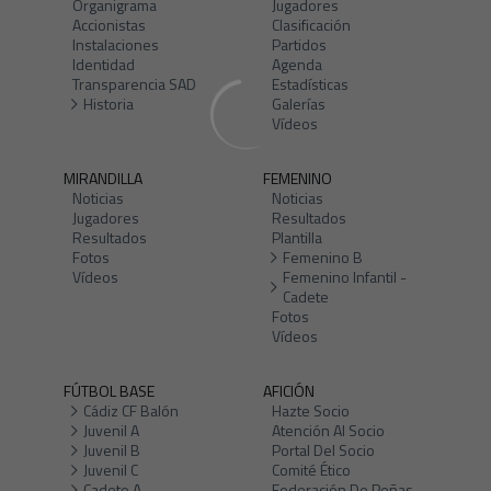
Organigrama
Jugadores
Accionistas
Clasificación
Instalaciones
Partidos
Identidad
Agenda
Transparencia SAD
Estadísticas
Historia
Galerías
Vídeos
MIRANDILLA
FEMENINO
Noticias
Noticias
Jugadores
Resultados
Resultados
Plantilla
Fotos
Femenino B
Vídeos
Femenino Infantil -
Cadete
Fotos
Vídeos
FÚTBOL BASE
AFICIÓN
Cádiz CF Balón
Hazte Socio
Juvenil A
Atención Al Socio
Juvenil B
Portal Del Socio
Juvenil C
Comité Ético
Cadete A
Federación De Peñas