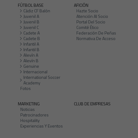
FÚTBOL BASE
AFICIÓN
Cádiz CF Balón
Hazte Socio
Juvenil A
Atención Al Socio
Juvenil B
Portal Del Socio
Juvenil C
Comité Ético
Cadete A
Federación De Peñas
Cadete B
Normativa De Acceso
Infantil A
Infantil B
Alevín A
Alevín B
Genuine
Internacional
International Soccer
Academy
Fotos
MARKETING
CLUB DE EMPRESAS
Noticias
Patrocinadores
Hospitality
Experiencias Y Eventos