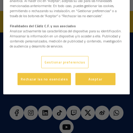
analítica. Al hacer clic en “Aceptar”, aceptas su uso para las finalidades
mencionadas anteriormente. En todo caso, puedes gestionar las cookies,
permitiendo o rechazando su instalación, en "Gestionar preferencias" o a
través de los botones de “Aceptar” o “Rechazar las no esenciales”.
Finalidades del Cádiz C.F. y sus asociados
Analizar activamente las características del dispositivo para su identificación.
Almacenar la información en un dispositivo y/o acceder a ella. Publicidad y
contenido personalizados, medición de publicidad y contenido, investigación
DESCARGAR LA APP AHORA
de audiencia y desarrollo de servicios.
Gestionar preferencias
Rechazar las no esenciales
Aceptar