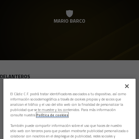
Skip to main content
MARIO BARCO
POSICIÓN
DELANTEROS
Nacimiento
El Cádiz C.F. podrá tratar identificadores asociados a tu dispositivo, así como
información sociodemográfica a través de cookies propias y de socios que
Edad
33 años
analizan el tráfico y el uso del sitio web con la finalidad de personalizar la
publicidad que se te muestre y los contenidos. Para más información
País
España
consulte nuestra
Política de cookies
Nacionalidad
También puede compartir información sobre el uso que haces de nuestro
sitio web con terceros para que puedan mostrarte publicidad personalizada o
Altura
183 cm
colaborar con nosotros en el despliegue de publicidad, redes sociales y