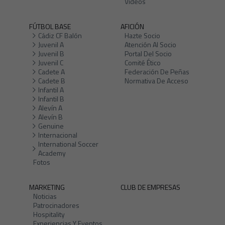
Vídeos
FÚTBOL BASE
AFICIÓN
Cádiz CF Balón
Hazte Socio
Juvenil A
Atención Al Socio
Juvenil B
Portal Del Socio
Juvenil C
Comité Ético
Cadete A
Federación De Peñas
Cadete B
Normativa De Acceso
Infantil A
Infantil B
Alevín A
Alevín B
Genuine
Internacional
International Soccer
Academy
Fotos
MARKETING
CLUB DE EMPRESAS
Noticias
Patrocinadores
Hospitality
Experiencias Y Eventos