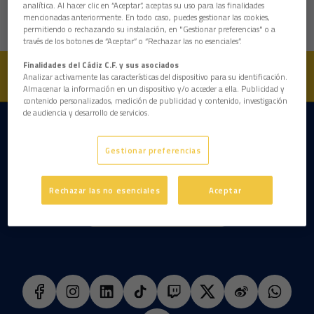
analítica. Al hacer clic en “Aceptar”, aceptas su uso para las finalidades
Peso
84 kg
mencionadas anteriormente. En todo caso, puedes gestionar las cookies,
permitiendo o rechazando su instalación, en "Gestionar preferencias" o a
través de los botones de “Aceptar” o “Rechazar las no esenciales”.
Finalidades del Cádiz C.F. y sus asociados
Analizar activamente las características del dispositivo para su identificación.
Almacenar la información en un dispositivo y/o acceder a ella. Publicidad y
contenido personalizados, medición de publicidad y contenido, investigación
de audiencia y desarrollo de servicios.
DESCARGAR LA APP AHORA
Gestionar preferencias
Rechazar las no esenciales
Aceptar