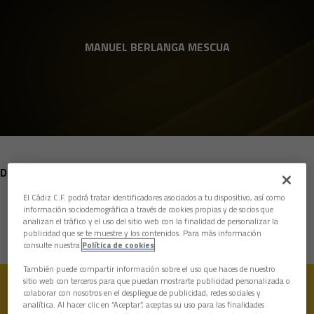
Skip to main content
MANUEL BERLANGA MESCUA
POSICIÓN
DEFENSAS
El Cádiz C.F. podrá tratar identificadores asociados a tu dispositivo, así como
Nacimiento
información sociodemográfica a través de cookies propias y de socios que
analizan el tráfico y el uso del sitio web con la finalidad de personalizar la
Edad
15 años
publicidad que se te muestre y los contenidos. Para más información
consulte nuestra
Política de cookies
También puede compartir información sobre el uso que haces de nuestro
sitio web con terceros para que puedan mostrarte publicidad personalizada o
colaborar con nosotros en el despliegue de publicidad, redes sociales y
analítica. Al hacer clic en “Aceptar”, aceptas su uso para las finalidades