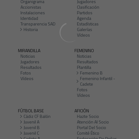
Organigrama
Jugadores
Accionistas
Clasificación
Instalaciones
Partidos
Identidad
Agenda
Transparencia SAD
Estadísticas
Historia
Galerías
Vídeos
MIRANDILLA
FEMENINO
Noticias
Noticias
Jugadores
Resultados
Resultados
Plantilla
Fotos
Femenino B
Vídeos
Femenino Infantil -
Cadete
Fotos
Vídeos
FÚTBOL BASE
AFICIÓN
Cádiz CF Balón
Hazte Socio
Juvenil A
Atención Al Socio
Juvenil B
Portal Del Socio
Juvenil C
Comité Ético
Cadete A
Federación De Peñas