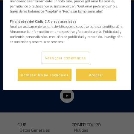
mencionadas anteriormente. En todo caso, puedes gestionar las cookies,
permitiendo o rechazando su instalación, en "Gestionar preferencias" o a
través de los botones de “Aceptar” o “Rechazar las no esenciales”.
DESCARGAR LA APP AHORA
Finalidades del Cádiz C.F. y sus asociados
Analizar activamente las características del dispositivo para su identificación.
Almacenar la información en un dispositivo y/o acceder a ella. Publicidad y
contenido personalizados, medición de publicidad y contenido, investigación
de audiencia y desarrollo de servicios.
Gestionar preferencias
Rechazar las no esenciales
Aceptar
CLUB
PRIMER EQUIPO
Datos Generales
Noticias