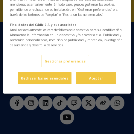
mencionadas anteriormente. En todo caso, puedes gestionar las cookies,
permitiendo o rechazando su instalación, en "Gestionar preferencias" o a
través de los botones de “Aceptar” o “Rechazar las no esenciales”.
Finalidades del Cádiz C.F. y sus asociados
Analizar activamente las características del dispositivo para su identificación.
DESCARGAR LA APP AHORA
Almacenar la información en un dispositivo y/o acceder a ella. Publicidad y
contenido personalizados, medición de publicidad y contenido, investigación
de audiencia y desarrollo de servicios.
Gestionar preferencias
Rechazar las no esenciales
Aceptar