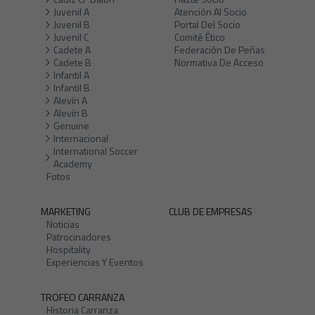
Juvenil A
Atención Al Socio
Juvenil B
Portal Del Socio
Juvenil C
Comité Ético
Cadete A
Federación De Peñas
Cadete B
Normativa De Acceso
Infantil A
Infantil B
Alevín A
Alevín B
Genuine
Internacional
International Soccer
Academy
Fotos
MARKETING
CLUB DE EMPRESAS
Noticias
Patrocinadores
Hospitality
Experiencias Y Eventos
TROFEO CARRANZA
Historia Carranza