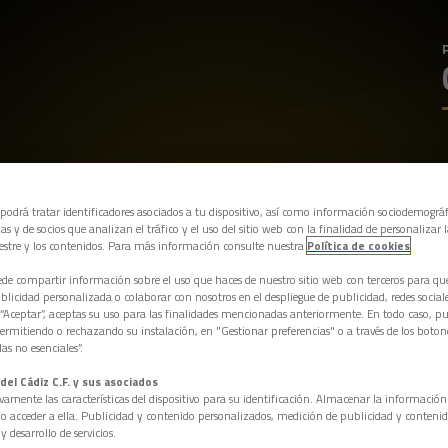
 podrá tratar identificadores asociados a tu dispositivo, así como información sociodemográf
as y de socios que analizan el tráfico y el uso del sitio web con la finalidad de personalizar 
estre y los contenidos. Para más información consulte nuestra
Política de cookies
e compartir información sobre el uso que haces de nuestro sitio web con terceros para q
licidad personalizada o colaborar con nosotros en el despliegue de publicidad, redes sociales
 “Aceptar”, aceptas su uso para las finalidades mencionadas anteriormente. En todo caso, pu
permitiendo o rechazando su instalación, en "Gestionar preferencias" o a través de los boton
as no esenciales”.
del Cádiz C.F. y sus asociados
vamente las características del dispositivo para su identificación. Almacenar la informació
/o acceder a ella. Publicidad y contenido personalizados, medición de publicidad y contenid
y desarrollo de servicios.