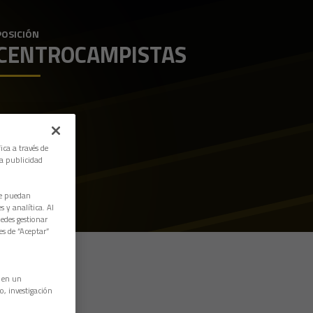
POSICIÓN
CENTROCAMPISTAS
ica a través de
la publicidad
ue puedan
 y analítica. Al
edes gestionar
es de “Aceptar”
n en un
o, investigación