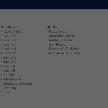
FÚTBOL BASE
AFICIÓN
Cádiz CF Balón
Hazte Socio
Juvenil A
Atención Al Socio
Juvenil B
Portal Del Socio
Juvenil C
Comité Ético
Cadete A
Federación De Peñas
Cadete B
Normativa De Acceso
Infantil A
Infantil B
Alevín A
Alevín B
Genuine
Internacional
International Soccer
Academy
Fotos