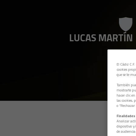
LUCAS MARTÍN
El Cádiz C.F.
cookies propi
que se te mu
También pued
mostrarte pub
hacer clic en
las cookies, 
o “Rechazar l
Finalidades 
Analizar acti
dispositivo y
de audiencia 