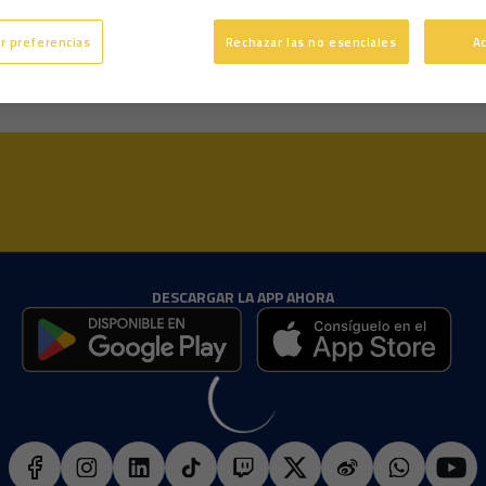
9 años
Edad
r preferencias
Rechazar las no esenciales
A
DESCARGAR LA APP AHORA