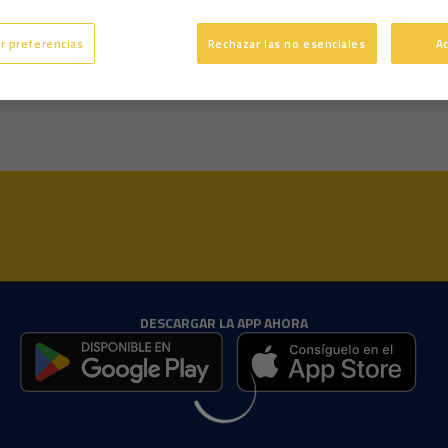
36 años
Edad
r preferencias
Rechazar las no esenciales
A
Zurdo
Pie dominante
DESCARGAR LA APP AHORA