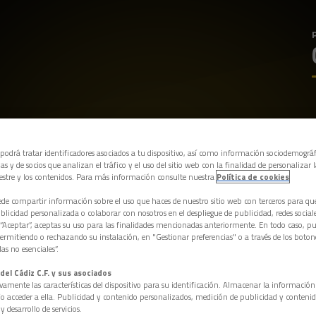
 podrá tratar identificadores asociados a tu dispositivo, así como información sociodemográf
as y de socios que analizan el tráfico y el uso del sitio web con la finalidad de personalizar 
estre y los contenidos. Para más información consulte nuestra
Política de cookies
e compartir información sobre el uso que haces de nuestro sitio web con terceros para q
licidad personalizada o colaborar con nosotros en el despliegue de publicidad, redes sociales
 “Aceptar”, aceptas su uso para las finalidades mencionadas anteriormente. En todo caso, pu
permitiendo o rechazando su instalación, en "Gestionar preferencias" o a través de los boton
as no esenciales”.
del Cádiz C.F. y sus asociados
vamente las características del dispositivo para su identificación. Almacenar la informació
/o acceder a ella. Publicidad y contenido personalizados, medición de publicidad y contenid
y desarrollo de servicios.