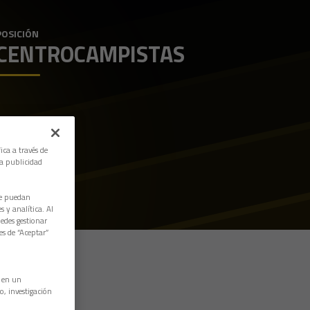
POSICIÓN
CENTROCAMPISTAS
ica a través de
la publicidad
ue puedan
 y analítica. Al
edes gestionar
es de “Aceptar”
n en un
o, investigación