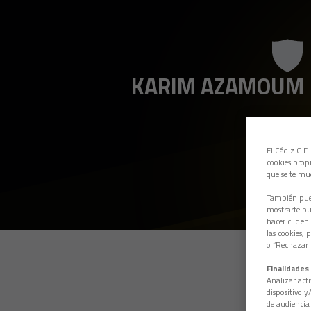
KARIM AZAMOUM
El Cádiz C.F.
cookies propi
que se te mu
También pued
mostrarte pub
hacer clic en
las cookies, 
o “Rechazar l
Finalidades 
Analizar acti
dispositivo y
de audiencia 