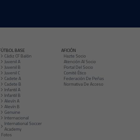
FÚTBOL BASE
AFICIÓN
Cádiz CF Balón
Hazte Socio
Juvenil A
Atención Al Socio
Juvenil B
Portal Del Socio
Juvenil C
Comité Ético
Cadete A
Federación De Peñas
Cadete B
Normativa De Acceso
Infantil A
Infantil B
Alevín A
Alevín B
Genuine
Internacional
International Soccer
Academy
Fotos