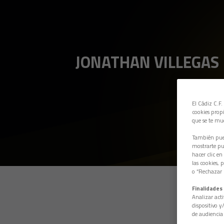
JONATHAN VILLEGAS
El Cádiz C.F.
cookies propi
que se te mu
También pued
mostrarte pub
hacer clic en
las cookies, 
o “Rechazar l
Finalidades 
Analizar acti
dispositivo y
de audiencia 