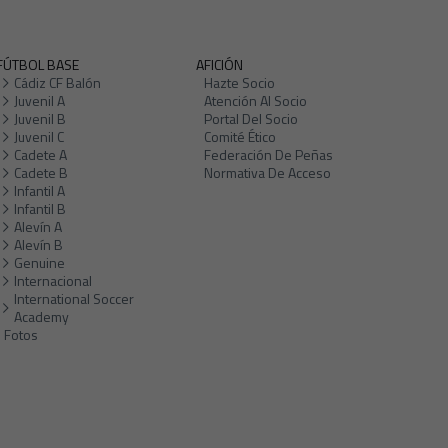
FÚTBOL BASE
AFICIÓN
Cádiz CF Balón
Hazte Socio
Juvenil A
Atención Al Socio
Juvenil B
Portal Del Socio
Juvenil C
Comité Ético
Cadete A
Federación De Peñas
Cadete B
Normativa De Acceso
Infantil A
Infantil B
Alevín A
Alevín B
Genuine
Internacional
International Soccer
Academy
Fotos