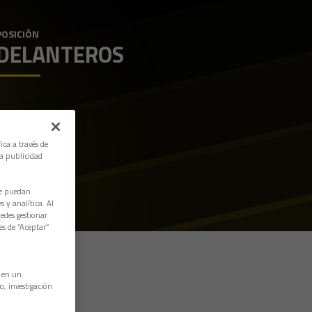
POSICIÓN
DELANTEROS
ica a través de
la publicidad
ue puedan
 y analítica. Al
edes gestionar
es de “Aceptar”
n en un
o, investigación