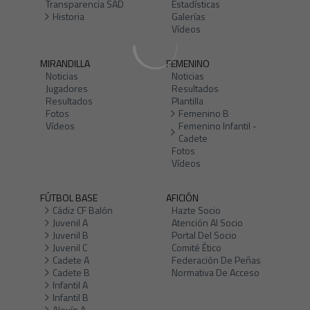
Transparencia SAD
Estadísticas
Historia
Galerías
Vídeos
MIRANDILLA
FEMENINO
Noticias
Noticias
Jugadores
Resultados
Resultados
Plantilla
Fotos
Femenino B
Vídeos
Femenino Infantil -
Cadete
Fotos
Vídeos
FÚTBOL BASE
AFICIÓN
Cádiz CF Balón
Hazte Socio
Juvenil A
Atención Al Socio
Juvenil B
Portal Del Socio
Juvenil C
Comité Ético
Cadete A
Federación De Peñas
Cadete B
Normativa De Acceso
Infantil A
Infantil B
Alevín A