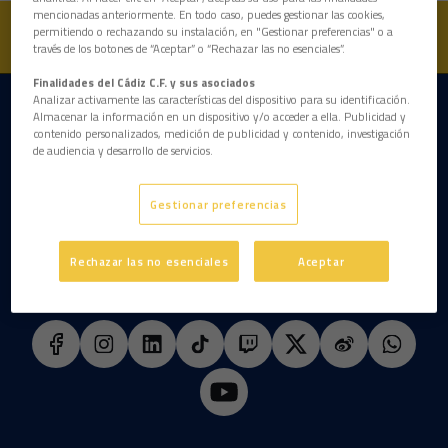
mencionadas anteriormente. En todo caso, puedes gestionar las cookies,
permitiendo o rechazando su instalación, en "Gestionar preferencias" o a
través de los botones de “Aceptar” o “Rechazar las no esenciales”.
Finalidades del Cádiz C.F. y sus asociados
Analizar activamente las características del dispositivo para su identificación.
DESCARGAR LA APP AHORA
Almacenar la información en un dispositivo y/o acceder a ella. Publicidad y
contenido personalizados, medición de publicidad y contenido, investigación
de audiencia y desarrollo de servicios.
Gestionar preferencias
Rechazar las no esenciales
Aceptar