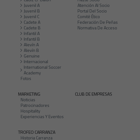
Juvenil A
Atención Al Socio
Juvenil B
Portal Del Socio
Juvenil C
Comité Ético
Cadete A
Federación De Peñas
Cadete B
Normativa De Acceso
Infantil A
Infantil B
Alevín A
Alevín B
Genuine
Internacional
International Soccer
Academy
Fotos
MARKETING
CLUB DE EMPRESAS
Noticias
Patrocinadores
Hospitality
Experiencias Y Eventos
TROFEO CARRANZA
Historia Carranza