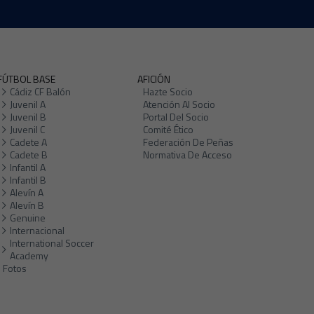
FÚTBOL BASE
AFICIÓN
Cádiz CF Balón
Hazte Socio
Juvenil A
Atención Al Socio
Juvenil B
Portal Del Socio
Juvenil C
Comité Ético
Cadete A
Federación De Peñas
Cadete B
Normativa De Acceso
Infantil A
Infantil B
Alevín A
Alevín B
Genuine
Internacional
International Soccer
Academy
Fotos