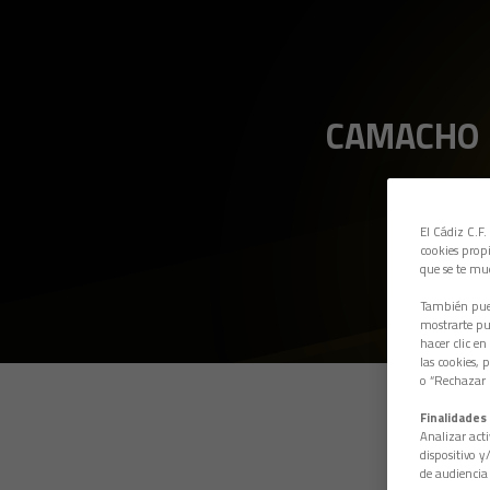
CAMACHO
El Cádiz C.F.
cookies propi
que se te mu
También pued
mostrarte pub
hacer clic en
las cookies, 
o “Rechazar l
Finalidades 
Analizar acti
dispositivo y
de audiencia 