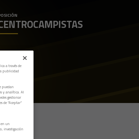
POSICIÓN
CENTROCAMPISTAS
ica a través de
la publicidad
ue puedan
 y analítica. Al
edes gestionar
es de “Aceptar”
n en un
o, investigación