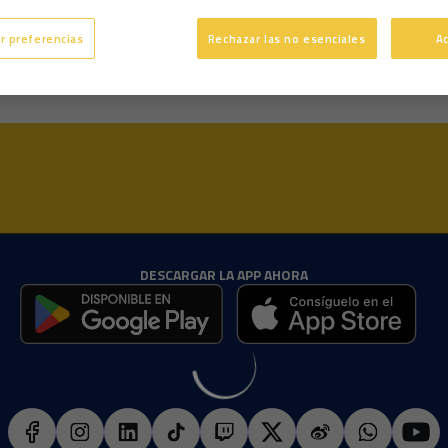
30 años
Edad
r preferencias
Rechazar las no esenciales
A
Zurdo
Pie dominante
DESCARGAR LA APP AHORA