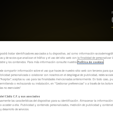
 podrá tratar identificadores asociados a tu dispositivo, así como información sociodemográf
as y de socios que analizan el tráfico y el uso del sitio web con la finalidad de personalizar 
estre y los contenidos. Para más información consulte nuestra
Política de cookies
e compartir información sobre el uso que haces de nuestro sitio web con terceros para q
licidad personalizada o colaborar con nosotros en el despliegue de publicidad, redes sociales
 “Aceptar”, aceptas su uso para las finalidades mencionadas anteriormente. En todo caso, pu
permitiendo o rechazando su instalación, en "Gestionar preferencias" o a través de los boton
as no esenciales”.
del Cádiz C.F. y sus asociados
vamente las características del dispositivo para su identificación. Almacenar la informació
/o acceder a ella. Publicidad y contenido personalizados, medición de publicidad y contenid
y desarrollo de servicios.