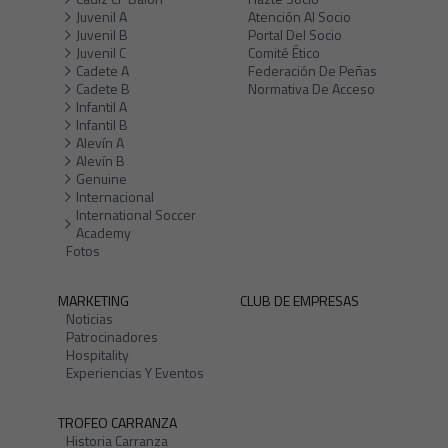
Juvenil A
Atención Al Socio
Juvenil B
Portal Del Socio
Juvenil C
Comité Ético
Cadete A
Federación De Peñas
Cadete B
Normativa De Acceso
Infantil A
Infantil B
Alevín A
Alevín B
Genuine
Internacional
International Soccer
Academy
Fotos
MARKETING
CLUB DE EMPRESAS
Noticias
Patrocinadores
Hospitality
Experiencias Y Eventos
TROFEO CARRANZA
Historia Carranza