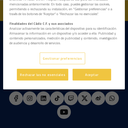
mencionadas anteriormente. En todo caso, puedes gestionar las cookies,
permitiendo o rechazando su instalación, en "Gestionar preferencias" o a
través de los botones de “Aceptar” o “Rechazar las no esenciales”.
Finalidades del Cádiz C.F. y sus asociados
Analizar activamente las características del dispositivo para su identificación.
DESCARGAR LA APP AHORA
Almacenar la información en un dispositivo y/o acceder a ella. Publicidad y
contenido personalizados, medición de publicidad y contenido, investigación
de audiencia y desarrollo de servicios.
Gestionar preferencias
Rechazar las no esenciales
Aceptar