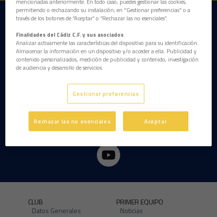
mencionadas anteriormente. En todo caso, puedes gestionar las cookies,
permitiendo o rechazando su instalación, en "Gestionar preferencias" o a
través de los botones de “Aceptar” o “Rechazar las no esenciales”.
DESCARGAR LA APP AHORA
Finalidades del Cádiz C.F. y sus asociados
Analizar activamente las características del dispositivo para su identificación.
Almacenar la información en un dispositivo y/o acceder a ella. Publicidad y
contenido personalizados, medición de publicidad y contenido, investigación
de audiencia y desarrollo de servicios.
Gestionar preferencias
Rechazar las no esenciales
Aceptar
CLUB
PRIMER EQUIPO
Datos Generales
Noticias