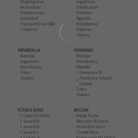
Organigrama
Jugadores
Accionistas
Clasificación
Instalaciones
Partidos
Identidad
Agenda
Transparencia SAD
Estadísticas
Historia
Galerías
Vídeos
MIRANDILLA
FEMENINO
Noticias
Noticias
Jugadores
Resultados
Resultados
Plantilla
Fotos
Femenino B
Vídeos
Femenino Infantil -
Cadete
Fotos
Vídeos
FÚTBOL BASE
AFICIÓN
Cádiz CF Balón
Hazte Socio
Juvenil A
Atención Al Socio
Juvenil B
Portal Del Socio
Juvenil C
Comité Ético
Cadete A
Federación De Peñas