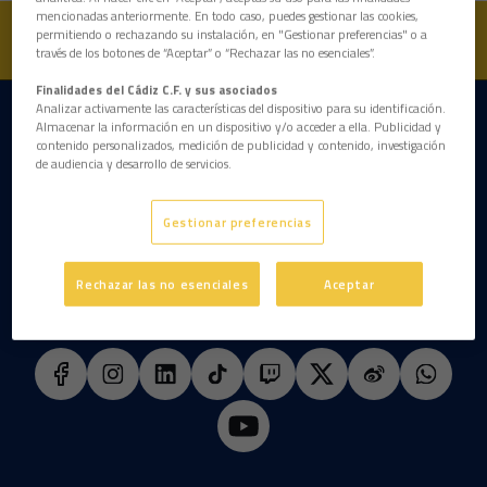
mencionadas anteriormente. En todo caso, puedes gestionar las cookies,
permitiendo o rechazando su instalación, en "Gestionar preferencias" o a
través de los botones de “Aceptar” o “Rechazar las no esenciales”.
Finalidades del Cádiz C.F. y sus asociados
Analizar activamente las características del dispositivo para su identificación.
DESCARGAR LA APP AHORA
Almacenar la información en un dispositivo y/o acceder a ella. Publicidad y
contenido personalizados, medición de publicidad y contenido, investigación
de audiencia y desarrollo de servicios.
Gestionar preferencias
Rechazar las no esenciales
Aceptar