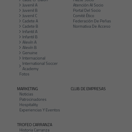
Juvenil A
Atención Al Socio
Juvenil B
Portal Del Socio
Juvenil C
Comité Ético
Cadete A
Federación De Peñas
Cadete B
Normativa De Acceso
Infantil A
Infantil B
Alevín A
Alevín B
Genuine
Internacional
International Soccer
Academy
Fotos
MARKETING
CLUB DE EMPRESAS
Noticias
Patrocinadores
Hospitality
Experiencias Y Eventos
TROFEO CARRANZA
Historia Carranza