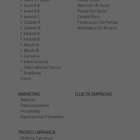
Juvenil A
Atención Al Socio
Juvenil B
Portal Del Socio
Juvenil C
Comité Ético
Cadete A
Federación De Peñas
Cadete B
Normativa De Acceso
Infantil A
Infantil B
Alevín A
Alevín B
Genuine
Internacional
International Soccer
Academy
Fotos
MARKETING
CLUB DE EMPRESAS
Noticias
Patrocinadores
Hospitality
Experiencias Y Eventos
TROFEO CARRANZA
Historia Carranza