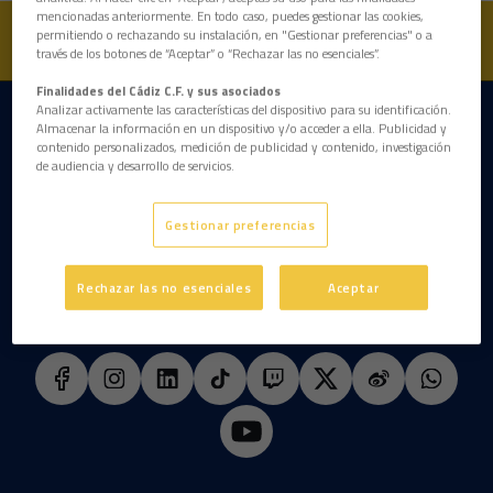
mencionadas anteriormente. En todo caso, puedes gestionar las cookies,
permitiendo o rechazando su instalación, en "Gestionar preferencias" o a
través de los botones de “Aceptar” o “Rechazar las no esenciales”.
Finalidades del Cádiz C.F. y sus asociados
Analizar activamente las características del dispositivo para su identificación.
DESCARGAR LA APP AHORA
Almacenar la información en un dispositivo y/o acceder a ella. Publicidad y
contenido personalizados, medición de publicidad y contenido, investigación
de audiencia y desarrollo de servicios.
Gestionar preferencias
Rechazar las no esenciales
Aceptar