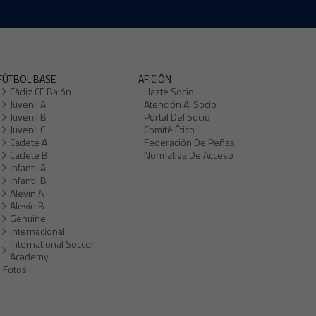
FÚTBOL BASE
AFICIÓN
Cádiz CF Balón
Hazte Socio
Juvenil A
Atención Al Socio
Juvenil B
Portal Del Socio
Juvenil C
Comité Ético
Cadete A
Federación De Peñas
Cadete B
Normativa De Acceso
Infantil A
Infantil B
Alevín A
Alevín B
Genuine
Internacional
International Soccer
Academy
Fotos