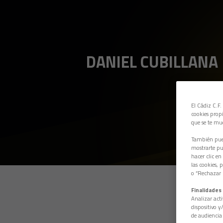
DANIEL CUBILLANA
El Cádiz C.F.
cookies propi
que se te mu
También pued
mostrarte pub
hacer clic en
las cookies, 
o “Rechazar l
Finalidades 
Analizar acti
dispositivo y
de audiencia 