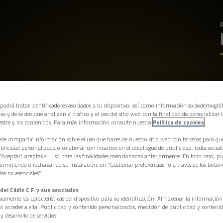
 podrá tratar identificadores asociados a tu dispositivo, así como información sociodemográf
as y de socios que analizan el tráfico y el uso del sitio web con la finalidad de personalizar 
estre y los contenidos. Para más información consulte nuestra
Política de cookies
e compartir información sobre el uso que haces de nuestro sitio web con terceros para q
licidad personalizada o colaborar con nosotros en el despliegue de publicidad, redes sociales
 “Aceptar”, aceptas su uso para las finalidades mencionadas anteriormente. En todo caso, pu
permitiendo o rechazando su instalación, en "Gestionar preferencias" o a través de los boton
as no esenciales”.
del Cádiz C.F. y sus asociados
vamente las características del dispositivo para su identificación. Almacenar la informació
/o acceder a ella. Publicidad y contenido personalizados, medición de publicidad y contenid
y desarrollo de servicios.