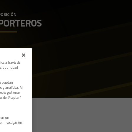
POSICIÓN
PORTEROS
ica a través de
la publicidad
ue puedan
 y analítica. Al
edes gestionar
es de “Aceptar”
n en un
o, investigación