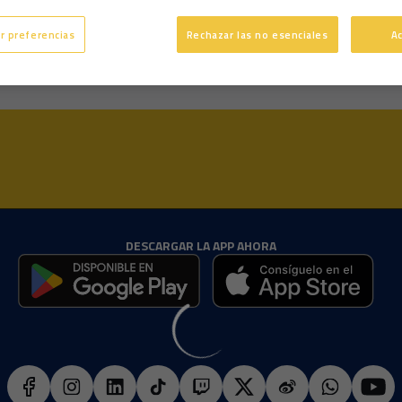
17 años
Edad
r preferencias
Rechazar las no esenciales
A
DESCARGAR LA APP AHORA