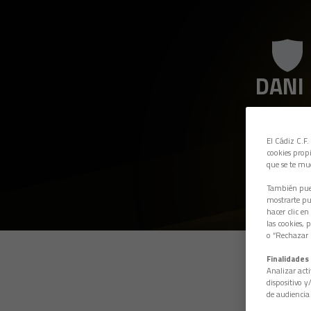
DANI
El Cádiz C.F.
cookies propi
que se te mu
También pued
mostrarte pub
hacer clic en
las cookies, 
o “Rechazar l
Finalidades 
Analizar acti
dispositivo y
de audiencia 