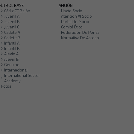
FÚTBOL BASE
AFICIÓN
Cádiz CF Balón
Hazte Socio
Juvenil A
Atención Al Socio
Juvenil B
Portal Del Socio
Juvenil C
Comité Ético
Cadete A
Federación De Peñas
Cadete B
Normativa De Acceso
Infantil A
Infantil B
Alevín A
Alevín B
Genuine
Internacional
International Soccer
Academy
Fotos