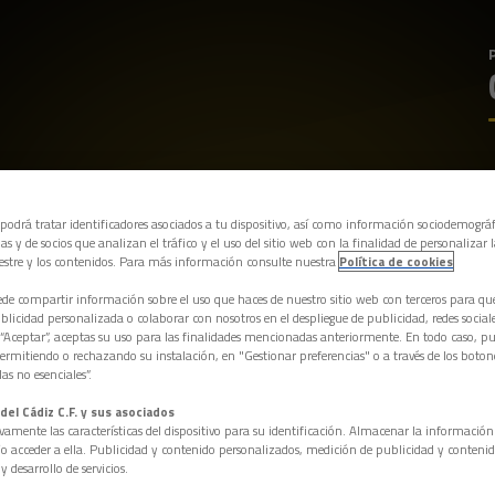
 podrá tratar identificadores asociados a tu dispositivo, así como información sociodemográf
as y de socios que analizan el tráfico y el uso del sitio web con la finalidad de personalizar 
estre y los contenidos. Para más información consulte nuestra
Política de cookies
e compartir información sobre el uso que haces de nuestro sitio web con terceros para q
licidad personalizada o colaborar con nosotros en el despliegue de publicidad, redes sociales
 “Aceptar”, aceptas su uso para las finalidades mencionadas anteriormente. En todo caso, pu
permitiendo o rechazando su instalación, en "Gestionar preferencias" o a través de los boton
as no esenciales”.
del Cádiz C.F. y sus asociados
vamente las características del dispositivo para su identificación. Almacenar la informació
/o acceder a ella. Publicidad y contenido personalizados, medición de publicidad y contenid
y desarrollo de servicios.