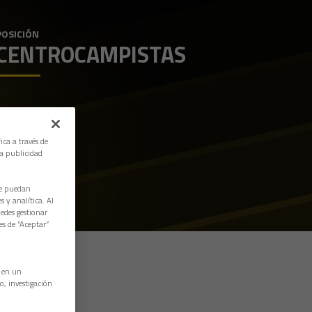
POSICIÓN
CENTROCAMPISTAS
ica a través de
la publicidad
ue puedan
 y analítica. Al
edes gestionar
es de “Aceptar”
n en un
o, investigación