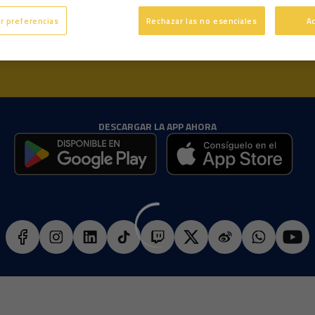
r preferencias
Rechazar las no esenciales
A
DESCARGAR LA APP AHORA