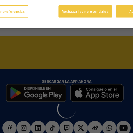
3 años
Edad
r preferencias
Rechazar las no esenciales
A
DESCARGAR LA APP AHORA