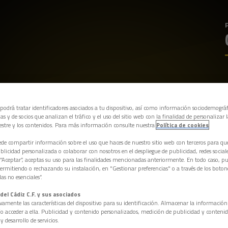
 podrá tratar identificadores asociados a tu dispositivo, así como información sociodemográf
as y de socios que analizan el tráfico y el uso del sitio web con la finalidad de personalizar 
estre y los contenidos. Para más información consulte nuestra
Política de cookies
e compartir información sobre el uso que haces de nuestro sitio web con terceros para q
licidad personalizada o colaborar con nosotros en el despliegue de publicidad, redes sociales
 “Aceptar”, aceptas su uso para las finalidades mencionadas anteriormente. En todo caso, pu
permitiendo o rechazando su instalación, en "Gestionar preferencias" o a través de los boton
as no esenciales”.
del Cádiz C.F. y sus asociados
vamente las características del dispositivo para su identificación. Almacenar la informació
/o acceder a ella. Publicidad y contenido personalizados, medición de publicidad y contenid
y desarrollo de servicios.