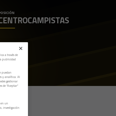
POSICIÓN
CENTROCAMPISTAS
ica a través de
la publicidad
ue puedan
 y analítica. Al
edes gestionar
es de “Aceptar”
n en un
o, investigación