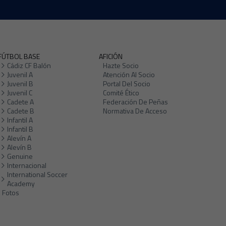
FÚTBOL BASE
AFICIÓN
Cádiz CF Balón
Hazte Socio
Juvenil A
Atención Al Socio
Juvenil B
Portal Del Socio
Juvenil C
Comité Ético
Cadete A
Federación De Peñas
Cadete B
Normativa De Acceso
Infantil A
Infantil B
Alevín A
Alevín B
Genuine
Internacional
International Soccer
Academy
Fotos