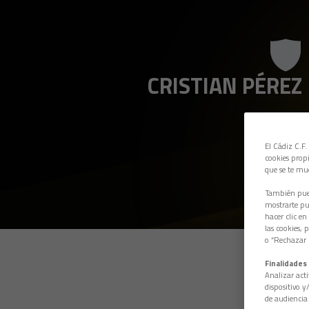
CRISTIAN PÉREZ
El Cádiz C.F.
cookies propi
que se te mu
También pued
mostrarte pub
hacer clic en
las cookies, 
o “Rechazar l
Finalidades 
Analizar acti
dispositivo y
de audiencia 