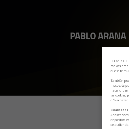
PABLO ARANA
El Cádiz C.F.
cookies propi
que se te mu
También pued
mostrarte pub
hacer clic en
las cookies, 
o “Rechazar l
Finalidades 
Analizar acti
dispositivo y
de audiencia 