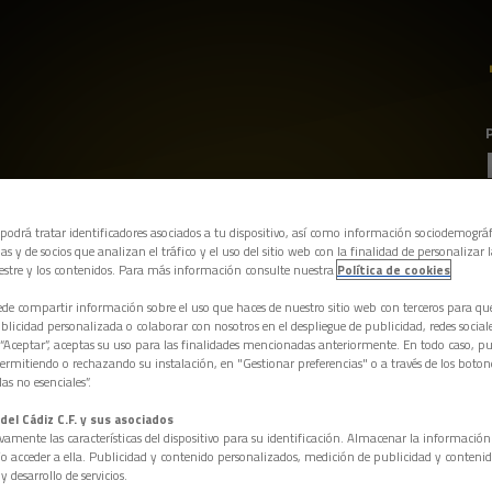
 podrá tratar identificadores asociados a tu dispositivo, así como información sociodemográf
as y de socios que analizan el tráfico y el uso del sitio web con la finalidad de personalizar 
estre y los contenidos. Para más información consulte nuestra
Política de cookies
e compartir información sobre el uso que haces de nuestro sitio web con terceros para q
licidad personalizada o colaborar con nosotros en el despliegue de publicidad, redes sociales
 “Aceptar”, aceptas su uso para las finalidades mencionadas anteriormente. En todo caso, pu
permitiendo o rechazando su instalación, en "Gestionar preferencias" o a través de los boton
as no esenciales”.
del Cádiz C.F. y sus asociados
vamente las características del dispositivo para su identificación. Almacenar la informació
/o acceder a ella. Publicidad y contenido personalizados, medición de publicidad y contenid
y desarrollo de servicios.