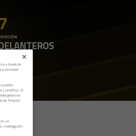
7
POSICIÓN
DELANTEROS
ica a través de
la publicidad
ue puedan
 y analítica. Al
edes gestionar
es de “Aceptar”
n en un
o, investigación