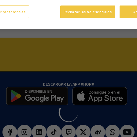
20 años
Edad
r preferencias
Rechazar las no esenciales
A
Diestro
Pie dominante
DESCARGAR LA APP AHORA