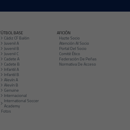
FÚTBOL BASE
AFICIÓN
Cádiz CF Balón
Hazte Socio
Juvenil A
Atención Al Socio
Juvenil B
Portal Del Socio
Juvenil C
Comité Ético
Cadete A
Federación De Peñas
Cadete B
Normativa De Acceso
Infantil A
Infantil B
Alevín A
Alevín B
Genuine
Internacional
International Soccer
Academy
Fotos