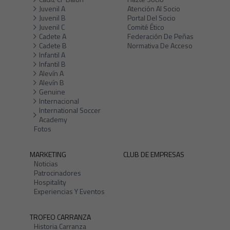
Juvenil A
Atención Al Socio
Juvenil B
Portal Del Socio
Juvenil C
Comité Ético
Cadete A
Federación De Peñas
Cadete B
Normativa De Acceso
Infantil A
Infantil B
Alevín A
Alevín B
Genuine
Internacional
International Soccer
Academy
Fotos
MARKETING
CLUB DE EMPRESAS
Noticias
Patrocinadores
Hospitality
Experiencias Y Eventos
TROFEO CARRANZA
Historia Carranza