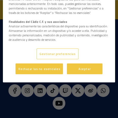
mencionadas anteriormente. En todo caso, puedes gestionar las cookies,
permitiendo o rechazando su instalación, en "Gestionar preferencias" o a
través de los botones de “Aceptar” o “Rechazar las no esenciales”.
Finalidades del Cádiz C.F. y sus asociados
Analizar activamente las características del dispositivo para su identificación.
DESCARGAR LA APP AHORA
Almacenar la información en un dispositivo y/o acceder a ella. Publicidad y
contenido personalizados, medición de publicidad y contenido, investigación
de audiencia y desarrollo de servicios.
Gestionar preferencias
Rechazar las no esenciales
Aceptar