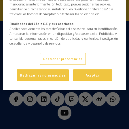
mencionadas anteriormente. En todo caso, puedes gestionar las cookies,
permitiendo o rechazando su instalación, en "Gestionar preferencias" o a
través de los botones de “Aceptar” o “Rechazar las no esenciales”.
Finalidades del Cádiz C.F. y sus asociados
Analizar activamente las características del dispositivo para su identificación.
DESCARGAR LA APP AHORA
Almacenar la información en un dispositivo y/o acceder a ella. Publicidad y
contenido personalizados, medición de publicidad y contenido, investigación
de audiencia y desarrollo de servicios.
Gestionar preferencias
Rechazar las no esenciales
Aceptar