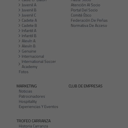
Juvenil A
Atención Al Socio
Juvenil B
Portal Del Socio
Juvenil C
Comité Ético
Cadete A
Federación De Peñas
Cadete B
Normativa De Acceso
Infantil A
Infantil B
Alevín A
Alevín B
Genuine
Internacional
International Soccer
Academy
Fotos
MARKETING
CLUB DE EMPRESAS
Noticias
Patrocinadores
Hospitality
Experiencias Y Eventos
TROFEO CARRANZA
Historia Carranza