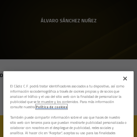
Skip to main content
ÁLVARO SÁNCHEZ NUÑEZ
POSICIÓN
DEFENSAS
El Cádiz C.F. podrá tratar identificadores asociados a tu dispositivo, así como
Nacimiento
información sociodemográfica a través de cookies propias y de socios que
analizan el tráfico y el uso del sitio web con la finalidad de personalizar la
Edad
10 años
publicidad que se te muestre y los contenidos. Para más información
consulte nuestra
Política de cookies
También puede compartir información sobre el uso que haces de nuestro
sitio web con terceros para que puedan mostrarte publicidad personalizada o
colaborar con nosotros en el despliegue de publicidad, redes sociales y
analítica. Al hacer clic en “Aceptar”, aceptas su uso para las finalidades