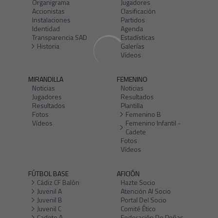
Organigrama
Jugadores
Accionistas
Clasificación
Instalaciones
Partidos
Identidad
Agenda
Transparencia SAD
Estadísticas
Historia
Galerías
Vídeos
MIRANDILLA
FEMENINO
Noticias
Noticias
Jugadores
Resultados
Resultados
Plantilla
Fotos
Femenino B
Vídeos
Femenino Infantil -
Cadete
Fotos
Vídeos
FÚTBOL BASE
AFICIÓN
Cádiz CF Balón
Hazte Socio
Juvenil A
Atención Al Socio
Juvenil B
Portal Del Socio
Juvenil C
Comité Ético
Cadete A
Federación De Peñas