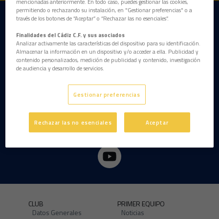
mencionadas anteriormente. En todo caso, puedes gestionar las cookies,
permitiendo o rechazando su instalación, en "Gestionar preferencias" o a
través de los botones de “Aceptar” o “Rechazar las no esenciales”.
DESCARGAR LA APP AHORA
Finalidades del Cádiz C.F. y sus asociados
Analizar activamente las características del dispositivo para su identificación.
Almacenar la información en un dispositivo y/o acceder a ella. Publicidad y
contenido personalizados, medición de publicidad y contenido, investigación
de audiencia y desarrollo de servicios.
Gestionar preferencias
Rechazar las no esenciales
Aceptar
CLUB
PRIMER EQUIPO
Datos Generales
Noticias